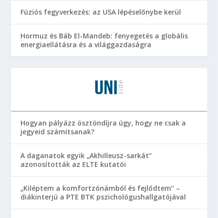
Fúziós fegyverkezés: az USA lépéselőnybe kerül
Hormuz és Báb El-Mandeb: fenyegetés a globális
energiaellátásra és a világgazdaságra
Hogyan pályázz ösztöndíjra úgy, hogy ne csak a
jegyeid számítsanak?
A daganatok egyik „Akhilleusz-sarkát”
azonosították az ELTE kutatói
„Kiléptem a komfortzónámból és fejlődtem” –
diákinterjú a PTE BTK pszichológushallgatójával