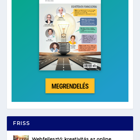
FRISS
Webfejlesztő: kreativitás az online