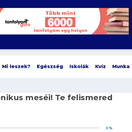
Mi leszek?
Egészség
Iskolák
Kvíz
Munka
onikus meséi! Te felismered
0 %