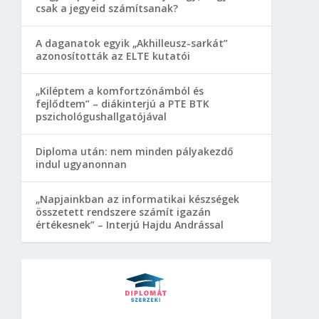
csak a jegyeid számítsanak?
A daganatok egyik „Akhilleusz-sarkát”
azonosították az ELTE kutatói
„Kiléptem a komfortzónámból és
fejlődtem” – diákinterjú a PTE BTK
pszichológushallgatójával
Diploma után: nem minden pályakezdő
indul ugyanonnan
„Napjainkban az informatikai készségek
összetett rendszere számít igazán
értékesnek” – Interjú Hajdu Andrással