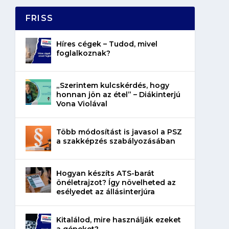
FRISS
Híres cégek – Tudod, mivel
foglalkoznak?
„Szerintem kulcskérdés, hogy
honnan jön az étel” – Diákinterjú
Vona Violával
Több módosítást is javasol a PSZ
a szakképzés szabályozásában
Hogyan készíts ATS-barát
önéletrajzot? Így növelheted az
esélyedet az állásinterjúra
Kitalálod, mire használják ezeket
a gépeket?