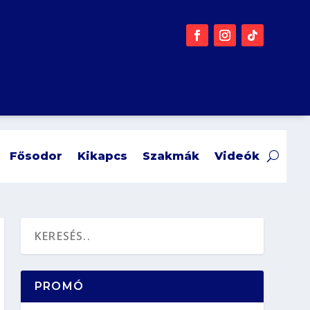
Fősodor
Kikapcs
Szakmák
Videók
PROMÓ