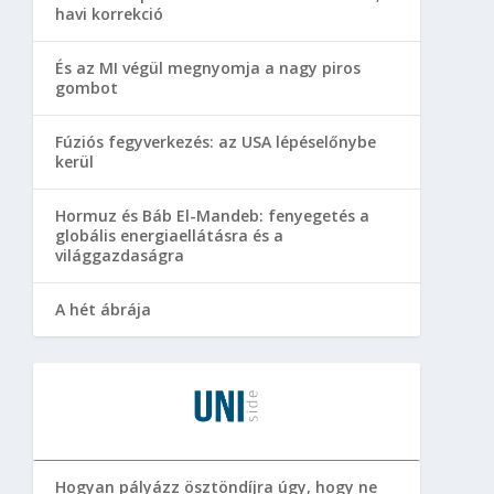
havi korrekció
És az MI végül megnyomja a nagy piros
gombot
Fúziós fegyverkezés: az USA lépéselőnybe
kerül
Hormuz és Báb El-Mandeb: fenyegetés a
globális energiaellátásra és a
világgazdaságra
A hét ábrája
Hogyan pályázz ösztöndíjra úgy, hogy ne