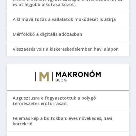
év öt legjobb alkotása között
A klímaváltozás a vállalatok működését is átírja
Mérföldkő a digitális adózásban
Visszaesés volt a kiskereskedelemben havi alapon
Augusztusra elfogyasztottuk a bolygó
természetes erőforrásait
Felemás kép a boltokban: éves növekedés, havi
korrekció