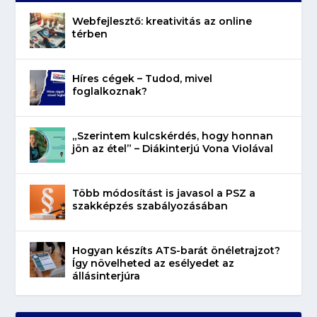
Webfejlesztő: kreativitás az online
térben
Híres cégek – Tudod, mivel
foglalkoznak?
„Szerintem kulcskérdés, hogy honnan
jön az étel” – Diákinterjú Vona Violával
Több módosítást is javasol a PSZ a
szakképzés szabályozásában
Hogyan készíts ATS-barát önéletrajzot?
Így növelheted az esélyedet az
állásinterjúra