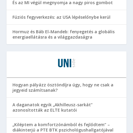
És az MI végül megnyomja a nagy piros gombot
Fúziós fegyverkezés: az USA lépéselőnybe kerül
Hormuz és Báb El-Mandeb: fenyegetés a globális
energiaellátásra és a világgazdaságra
Hogyan pályázz ösztöndíjra úgy, hogy ne csak a
jegyeid számítsanak?
A daganatok egyik „Akhilleusz-sarkát”
azonosították az ELTE kutatói
„Kiléptem a komfortzónámból és fejlődtem” –
diákinterjú a PTE BTK pszichológushallgatójával