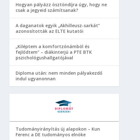
Hogyan pályázz ösztöndíjra úgy, hogy ne
csak a jegyeid számítsanak?
A daganatok egyik „Akhilleusz-sarkát”
azonosították az ELTE kutatói
„Kiléptem a komfortzónámból és
fejlődtem” – diákinterjú a PTE BTK
pszichológushallgatójával
Diploma után: nem minden pályakezdő
indul ugyanonnan
Tudományirányítás új alapokon – Kun
Ferenc a DE tudományos elnöke