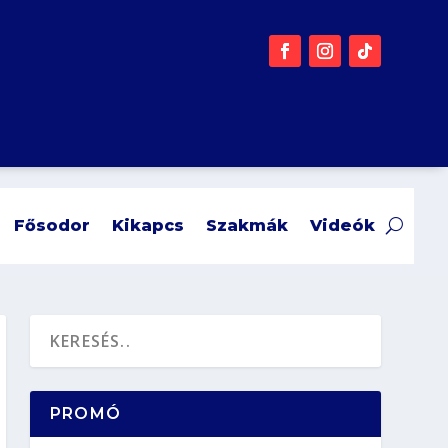
Fősodor
Kikapcs
Szakmák
Videók
PROMÓ