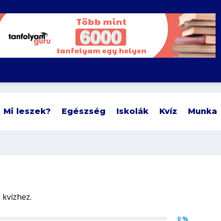
Mi leszek?
Egészség
Iskolák
Kvíz
Munka
0 %