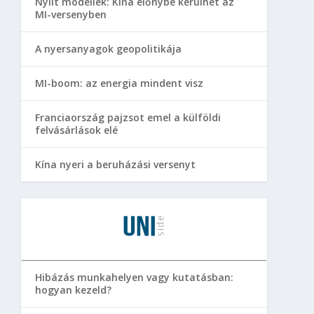
Nyílt modellek: Kína előnybe kerülhet az
MI-versenyben
A nyersanyagok geopolitikája
MI-boom: az energia mindent visz
Franciaország pajzsot emel a külföldi
felvásárlások elé
Kína nyeri a beruházási versenyt
Hibázás munkahelyen vagy kutatásban:
hogyan kezeld?