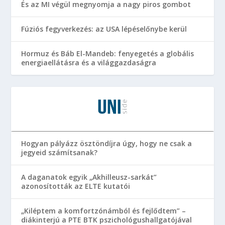
És az MI végül megnyomja a nagy piros gombot
Fúziós fegyverkezés: az USA lépéselőnybe kerül
Hormuz és Báb El-Mandeb: fenyegetés a globális
energiaellátásra és a világgazdaságra
Hogyan pályázz ösztöndíjra úgy, hogy ne csak a
jegyeid számítsanak?
A daganatok egyik „Akhilleusz-sarkát”
azonosították az ELTE kutatói
„Kiléptem a komfortzónámból és fejlődtem” –
diákinterjú a PTE BTK pszichológushallgatójával