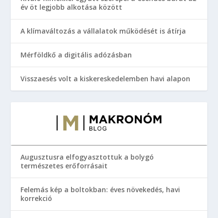
év öt legjobb alkotása között
A klímaváltozás a vállalatok működését is átírja
Mérföldkő a digitális adózásban
Visszaesés volt a kiskereskedelemben havi alapon
Augusztusra elfogyasztottuk a bolygó
természetes erőforrásait
Felemás kép a boltokban: éves növekedés, havi
korrekció