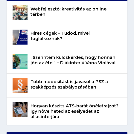
Webfejlesztő: kreativitás az online
térben
Híres cégek – Tudod, mivel
foglalkoznak?
„Szerintem kulcskérdés, hogy honnan
jön az étel” – Diákinterjú Vona Violával
Több módosítást is javasol a PSZ a
szakképzés szabályozásában
Hogyan készíts ATS-barát önéletrajzot?
Így növelheted az esélyedet az
állásinterjúra