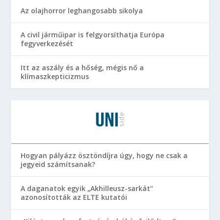
Az olajhorror leghangosabb sikolya
A civil járműipar is felgyorsíthatja Európa
fegyverkezését
Itt az aszály és a hőség, mégis nő a
klímaszkepticizmus
Hogyan pályázz ösztöndíjra úgy, hogy ne csak a
jegyeid számítsanak?
A daganatok egyik „Akhilleusz-sarkát”
azonosították az ELTE kutatói