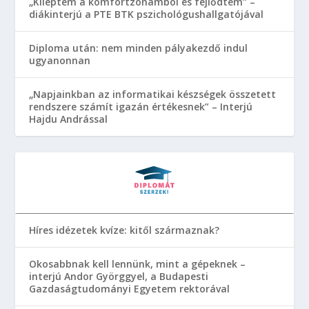
„Kiléptem a komfortzónámból és fejlődtem” –
diákinterjú a PTE BTK pszichológushallgatójával
Diploma után: nem minden pályakezdő indul
ugyanonnan
„Napjainkban az informatikai készségek összetett
rendszere számít igazán értékesnek” – Interjú
Hajdu Andrással
Híres idézetek kvíze: kitől származnak?
Okosabbnak kell lennünk, mint a gépeknek –
interjú Andor Györggyel, a Budapesti
Gazdaságtudományi Egyetem rektorával