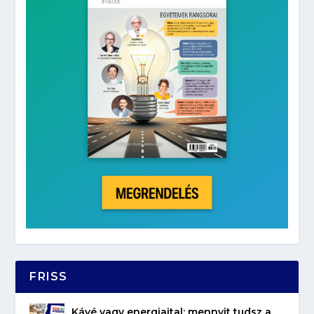
FRISS
Kávé vagy energiaital: mennyit tudsz a