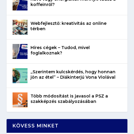
koffeinről?
Webfejlesztő: kreativitás az online
térben
Híres cégek – Tudod, mivel
foglalkoznak?
„Szerintem kulcskérdés, hogy honnan
jön az étel” – Diákinterjú Vona Violával
Több módosítást is javasol a PSZ a
szakképzés szabályozásában
KÖVESS MINKET