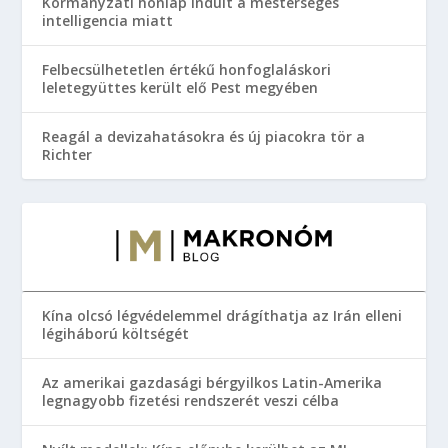
Kormányzati honlap indult a mesterséges
intelligencia miatt
Felbecsülhetetlen értékű honfoglaláskori
leletegyüttes került elő Pest megyében
Reagál a devizahatásokra és új piacokra tör a
Richter
Kína olcsó légvédelemmel drágíthatja az Irán elleni
légiháború költségét
Az amerikai gazdasági bérgyilkos Latin-Amerika
legnagyobb fizetési rendszerét veszi célba