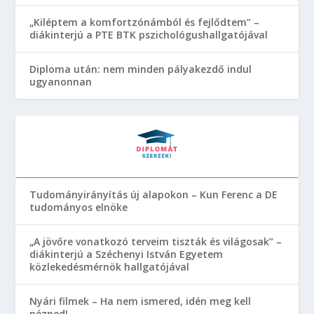
„Kiléptem a komfortzónámból és fejlődtem” –
diákinterjú a PTE BTK pszichológushallgatójával
Diploma után: nem minden pályakezdő indul
ugyanonnan
Tudományirányítás új alapokon – Kun Ferenc a DE
tudományos elnöke
„A jövőre vonatkozó terveim tiszták és világosak” –
diákinterjú a Széchenyi István Egyetem
közlekedésmérnök hallgatójával
Nyári filmek – Ha nem ismered, idén meg kell
nézned!