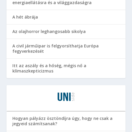
energiaellátásra és a világgazdaságra
A hét ábrája
Az olajhorror leghangosabb sikolya
A civil járműipar is felgyorsíthatja Európa
fegyverkezését
Itt az aszály és a hőség, mégis nő a
klímaszkepticizmus
Hogyan pályázz ösztöndíjra úgy, hogy ne csak a
jegyeid számítsanak?