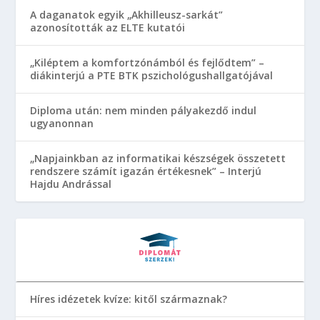
A daganatok egyik „Akhilleusz-sarkát”
azonosították az ELTE kutatói
„Kiléptem a komfortzónámból és fejlődtem” –
diákinterjú a PTE BTK pszichológushallgatójával
Diploma után: nem minden pályakezdő indul
ugyanonnan
„Napjainkban az informatikai készségek összetett
rendszere számít igazán értékesnek” – Interjú
Hajdu Andrással
Híres idézetek kvíze: kitől származnak?