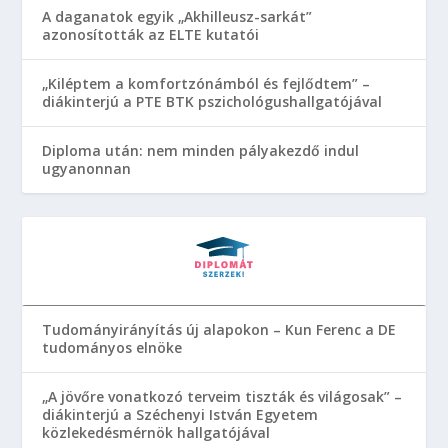
A daganatok egyik „Akhilleusz-sarkát”
azonosították az ELTE kutatói
„Kiléptem a komfortzónámból és fejlődtem” –
diákinterjú a PTE BTK pszichológushallgatójával
Diploma után: nem minden pályakezdő indul
ugyanonnan
Tudományirányítás új alapokon – Kun Ferenc a DE
tudományos elnöke
„A jövőre vonatkozó terveim tiszták és világosak” –
diákinterjú a Széchenyi István Egyetem
közlekedésmérnök hallgatójával