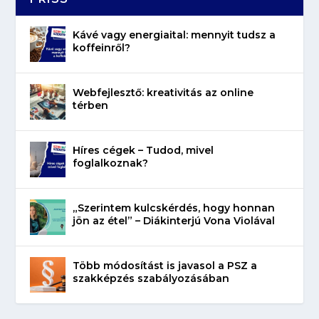
Kávé vagy energiaital: mennyit tudsz a
koffeinről?
Webfejlesztő: kreativitás az online
térben
Híres cégek – Tudod, mivel
foglalkoznak?
„Szerintem kulcskérdés, hogy honnan
jön az étel” – Diákinterjú Vona Violával
Több módosítást is javasol a PSZ a
szakképzés szabályozásában