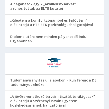
A daganatok egyik „Akhilleusz-sarkát”
azonosították az ELTE kutatói
„Kiléptem a komfortzónámból és fejlődtem” –
diákinterjú a PTE BTK pszichológushallgatójával
Diploma után: nem minden pályakezdő indul
ugyanonnan
Tudományirányítás új alapokon – Kun Ferenc a DE
tudományos elnöke
„A jövőre vonatkozó terveim tiszták és világosak” –
diákinterjú a Széchenyi István Egyetem
közlekedésmérnök hallgatójával