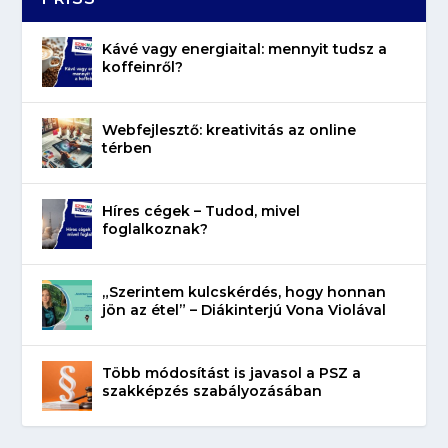
Kávé vagy energiaital: mennyit tudsz a
koffeinről?
Webfejlesztő: kreativitás az online
térben
Híres cégek – Tudod, mivel
foglalkoznak?
„Szerintem kulcskérdés, hogy honnan
jön az étel” – Diákinterjú Vona Violával
Több módosítást is javasol a PSZ a
szakképzés szabályozásában