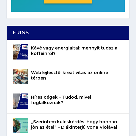
FRISS
Kávé vagy energiaital: mennyit tudsz a
koffeinről?
Webfejlesztő: kreativitás az online
térben
Híres cégek – Tudod, mivel
foglalkoznak?
„Szerintem kulcskérdés, hogy honnan
jön az étel” – Diákinterjú Vona Violával