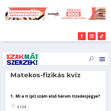
.
Matekos-fizikás kvíz
1.
Mi a π (pí) szám első három tizedesjegye?
3,124…