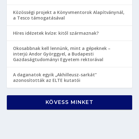
Közösségi projekt a Könyvmentorok Alapítványnál,
a Tesco támogatásával
Híres idézetek kvíze: kitől származnak?
Okosabbnak kell lennünk, mint a gépeknek –
interjú Andor Györggyel, a Budapesti
Gazdaságtudományi Egyetem rektorával
A daganatok egyik „Akhilleusz-sarkát”
azonosították az ELTE kutatói
KÖVESS MINKET