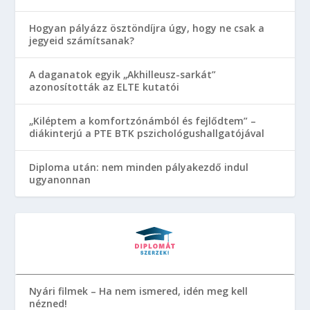
Hogyan pályázz ösztöndíjra úgy, hogy ne csak a
jegyeid számítsanak?
A daganatok egyik „Akhilleusz-sarkát”
azonosították az ELTE kutatói
„Kiléptem a komfortzónámból és fejlődtem” –
diákinterjú a PTE BTK pszichológushallgatójával
Diploma után: nem minden pályakezdő indul
ugyanonnan
Nyári filmek – Ha nem ismered, idén meg kell
nézned!