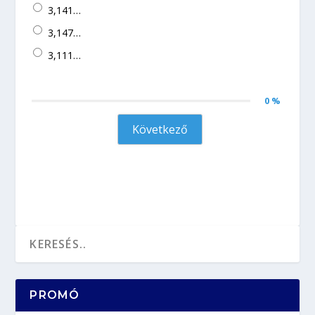
3,141…
3,147…
3,111…
0 %
Következő
PROMÓ