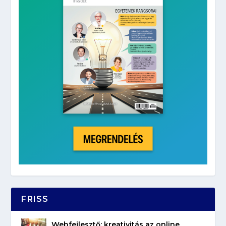
FRISS
Webfejlesztő: kreativitás az online