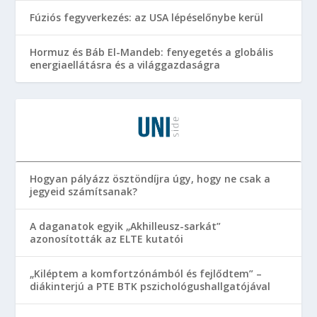
Fúziós fegyverkezés: az USA lépéselőnybe kerül
Hormuz és Báb El-Mandeb: fenyegetés a globális
energiaellátásra és a világgazdaságra
Hogyan pályázz ösztöndíjra úgy, hogy ne csak a
jegyeid számítsanak?
A daganatok egyik „Akhilleusz-sarkát”
azonosították az ELTE kutatói
„Kiléptem a komfortzónámból és fejlődtem” –
diákinterjú a PTE BTK pszichológushallgatójával