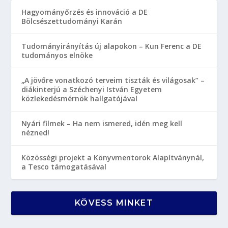
Hagyományőrzés és innováció a DE
Bölcsészettudományi Karán
Tudományirányítás új alapokon – Kun Ferenc a DE
tudományos elnöke
„A jövőre vonatkozó terveim tiszták és világosak” –
diákinterjú a Széchenyi István Egyetem
közlekedésmérnök hallgatójával
Nyári filmek – Ha nem ismered, idén meg kell
nézned!
Közösségi projekt a Könyvmentorok Alapítványnál,
a Tesco támogatásával
KÖVESS MINKET