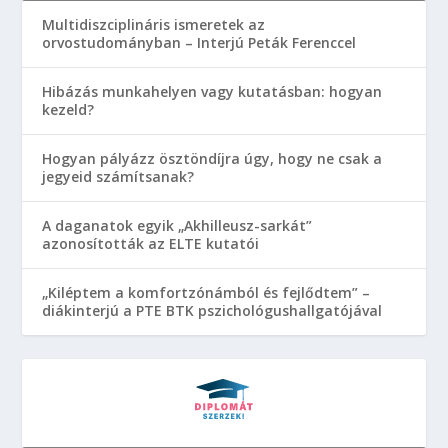
Multidiszciplináris ismeretek az
orvostudományban – Interjú Peták Ferenccel
Hibázás munkahelyen vagy kutatásban: hogyan
kezeld?
Hogyan pályázz ösztöndíjra úgy, hogy ne csak a
jegyeid számítsanak?
A daganatok egyik „Akhilleusz-sarkát”
azonosították az ELTE kutatói
„Kiléptem a komfortzónámból és fejlődtem” –
diákinterjú a PTE BTK pszichológushallgatójával