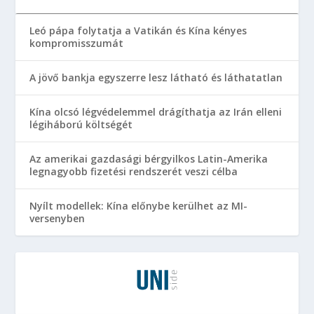
Leó pápa folytatja a Vatikán és Kína kényes
kompromisszumát
A jövő bankja egyszerre lesz látható és láthatatlan
Kína olcsó légvédelemmel drágíthatja az Irán elleni
légiháború költségét
Az amerikai gazdasági bérgyilkos Latin-Amerika
legnagyobb fizetési rendszerét veszi célba
Nyílt modellek: Kína előnybe kerülhet az MI-
versenyben