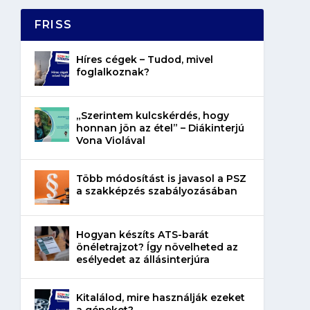
FRISS
Híres cégek – Tudod, mivel
foglalkoznak?
„Szerintem kulcskérdés, hogy
honnan jön az étel” – Diákinterjú
Vona Violával
Több módosítást is javasol a PSZ
a szakképzés szabályozásában
Hogyan készíts ATS-barát
önéletrajzot? Így növelheted az
esélyedet az állásinterjúra
Kitalálod, mire használják ezeket
a gépeket?