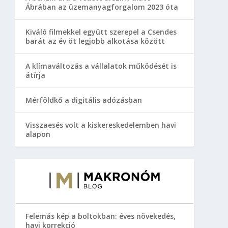
Ábrában az üzemanyagforgalom 2023 óta
Kiváló filmekkel együtt szerepel a Csendes
barát az év öt legjobb alkotása között
A klímaváltozás a vállalatok működését is
átírja
Mérföldkő a digitális adózásban
Visszaesés volt a kiskereskedelemben havi
alapon
Felemás kép a boltokban: éves növekedés,
havi korrekció