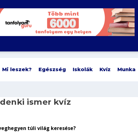
Mi leszek?
Egészség
Iskolák
Kvíz
Munka
denki ismer kvíz
veghegyen túli világ keresése?