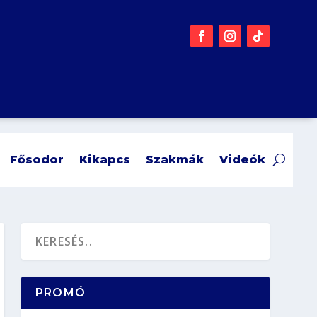
Fősodor
Kikapcs
Szakmák
Videók
PROMÓ