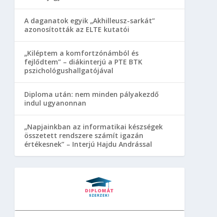
A daganatok egyik „Akhilleusz-sarkát”
azonosították az ELTE kutatói
„Kiléptem a komfortzónámból és
fejlődtem” – diákinterjú a PTE BTK
pszichológushallgatójával
Diploma után: nem minden pályakezdő
indul ugyanonnan
„Napjainkban az informatikai készségek
összetett rendszere számít igazán
értékesnek” – Interjú Hajdu Andrással