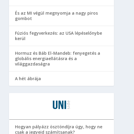
És az MI végül megnyomja a nagy piros
gombot
Fúziós fegyverkezés: az USA lépéselőnybe
kerül
Hormuz és Báb El-Mandeb: fenyegetés a
globális energiaellátásra és a
világgazdaságra
A hét ábrája
Hogyan pályázz ösztöndíjra úgy, hogy ne
csak a jegyeid számítsanak?