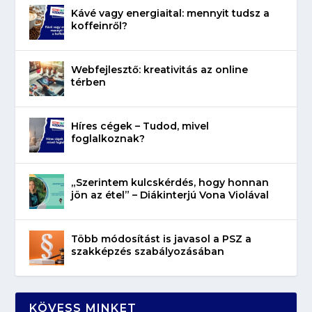
Kávé vagy energiaital: mennyit tudsz a
koffeinről?
Webfejlesztő: kreativitás az online
térben
Híres cégek – Tudod, mivel
foglalkoznak?
„Szerintem kulcskérdés, hogy honnan
jön az étel” – Diákinterjú Vona Violával
Több módosítást is javasol a PSZ a
szakképzés szabályozásában
KÖVESS MINKET