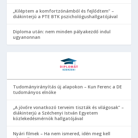
„Kiléptem a komfortzónámból és fejlődtem” –
diákinterjú a PTE BTK pszichológushallgatójával
Diploma után: nem minden pályakezdő indul
ugyanonnan
Tudományirányítás új alapokon – Kun Ferenc a DE
tudományos elnöke
„A jövőre vonatkozó terveim tiszták és világosak” –
diákinterjú a Széchenyi István Egyetem
közlekedésmérnök hallgatójával
Nyári filmek – Ha nem ismered, idén meg kell