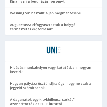
Kína nyeri a beruházási versenyt
Washington beszállt a jen megmentésébe
Augusztusra elfogyasztottuk a bolygó
természetes erőforrásait
Hibázás munkahelyen vagy kutatásban: hogyan
kezeld?
Hogyan pályázz ösztöndíjra úgy, hogy ne csak a
jegyeid számítsanak?
A daganatok egyik „Akhilleusz-sarkát”
azonosították az ELTE kutatói