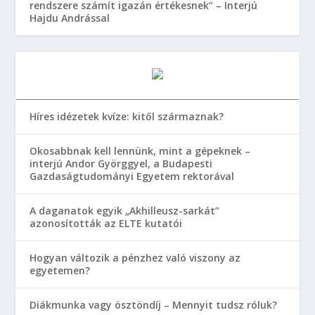
rendszere számít igazán értékesnek” – Interjú
Hajdu Andrással
Híres idézetek kvíze: kitől származnak?
Okosabbnak kell lennünk, mint a gépeknek –
interjú Andor Györggyel, a Budapesti
Gazdaságtudományi Egyetem rektorával
A daganatok egyik „Akhilleusz-sarkát”
azonosították az ELTE kutatói
Hogyan változik a pénzhez való viszony az
egyetemen?
Diákmunka vagy ösztöndíj – Mennyit tudsz róluk?