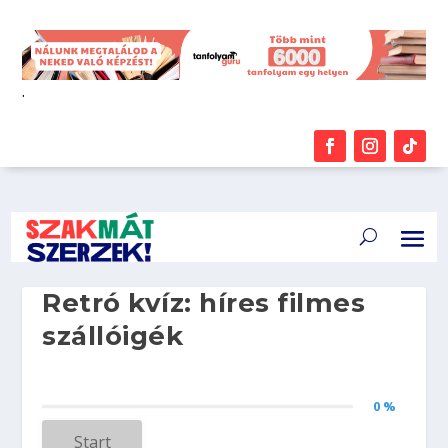
.
Retró kvíz: híres filmes
szállóigék
0 %
Start