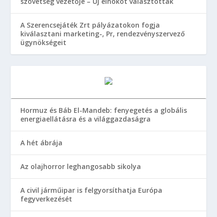
szövetség vezetője – Új elnököt választottak
A Szerencsejáték Zrt pályázatokon fogja
kiválasztani marketing-, Pr, rendezvényszervező
ügynökségeit
Hormuz és Báb El-Mandeb: fenyegetés a globális
energiaellátásra és a világgazdaságra
A hét ábrája
Az olajhorror leghangosabb sikolya
A civil járműipar is felgyorsíthatja Európa
fegyverkezését