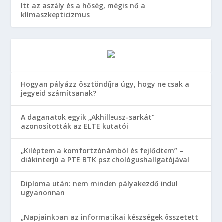
Itt az aszály és a hőség, mégis nő a
klímaszkepticizmus
Hogyan pályázz ösztöndíjra úgy, hogy ne csak a
jegyeid számítsanak?
A daganatok egyik „Akhilleusz-sarkát”
azonosították az ELTE kutatói
„Kiléptem a komfortzónámból és fejlődtem” –
diákinterjú a PTE BTK pszichológushallgatójával
Diploma után: nem minden pályakezdő indul
ugyanonnan
„Napjainkban az informatikai készségek összetett