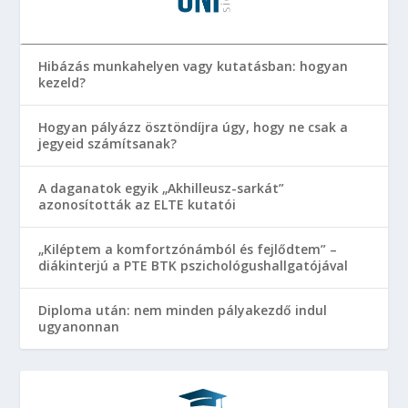
Hibázás munkahelyen vagy kutatásban: hogyan
kezeld?
Hogyan pályázz ösztöndíjra úgy, hogy ne csak a
jegyeid számítsanak?
A daganatok egyik „Akhilleusz-sarkát”
azonosították az ELTE kutatói
„Kiléptem a komfortzónámból és fejlődtem” –
diákinterjú a PTE BTK pszichológushallgatójával
Diploma után: nem minden pályakezdő indul
ugyanonnan