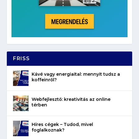
FRISS
Kávé vagy energiaital: mennyit tudsz a
koffeinről?
Webfejlesztő: kreativitás az online
térben
Híres cégek – Tudod, mivel
foglalkoznak?