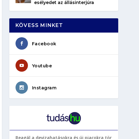
esélyedet az állásinterjúra
KÖVESS MINKET
Facebook
Youtube
Instagram
Reagál a devizahatásokra és új piacokra tör