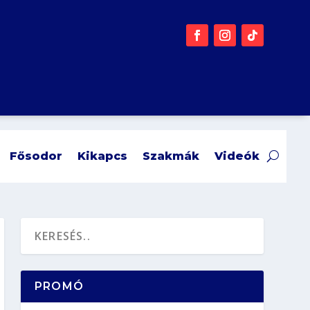
Fősodor
Kikapcs
Szakmák
Videók
PROMÓ