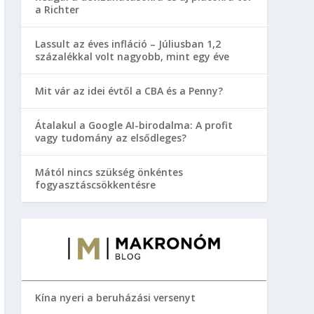
a Richter
Lassult az éves infláció – Júliusban 1,2
százalékkal volt nagyobb, mint egy éve
Mit vár az idei évtől a CBA és a Penny?
Átalakul a Google AI-birodalma: A profit
vagy tudomány az elsődleges?
Mától nincs szükség önkéntes
fogyasztáscsökkentésre
Kína nyeri a beruházási versenyt