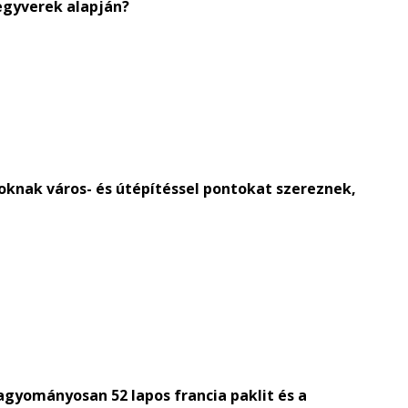
fegyverek alapján?
oknak város- és útépítéssel pontokat szereznek,
gyományosan 52 lapos francia paklit és a