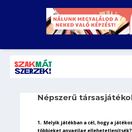
.
Népszerű társasjátéko
1.
Melyik játékban a cél, hogy a játéko
többieket anyagilag ellehetetlenítsék?