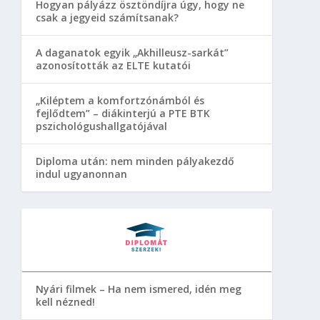
Hogyan pályázz ösztöndíjra úgy, hogy ne
csak a jegyeid számítsanak?
A daganatok egyik „Akhilleusz-sarkát”
azonosították az ELTE kutatói
„Kiléptem a komfortzónámból és
fejlődtem” – diákinterjú a PTE BTK
pszichológushallgatójával
Diploma után: nem minden pályakezdő
indul ugyanonnan
Nyári filmek – Ha nem ismered, idén meg
kell nézned!