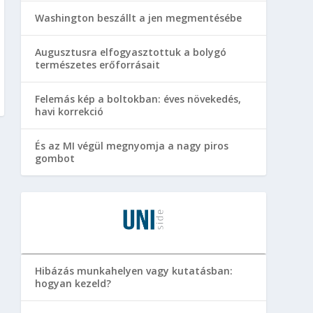
Washington beszállt a jen megmentésébe
Augusztusra elfogyasztottuk a bolygó
természetes erőforrásait
Felemás kép a boltokban: éves növekedés,
havi korrekció
És az MI végül megnyomja a nagy piros
gombot
Hibázás munkahelyen vagy kutatásban:
hogyan kezeld?