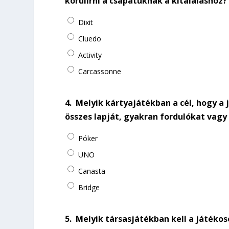
körülírni a csapatuknak a kitaláláshoz?
Dixit
Cluedo
Activity
Carcassonne
4.
Melyik kártyajátékban a cél, hogy a
összes lapját, gyakran fordulókat vagy
Póker
UNO
Canasta
Bridge
5.
Melyik társasjátékban kell a játékos