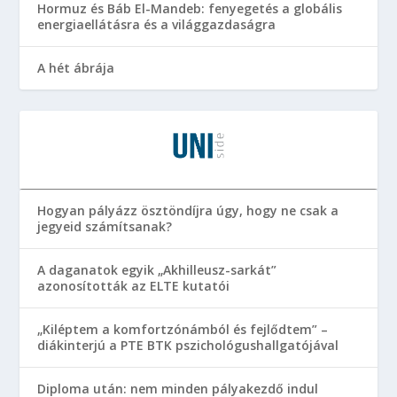
Hormuz és Báb El-Mandeb: fenyegetés a globális
energiaellátásra és a világgazdaságra
A hét ábrája
Hogyan pályázz ösztöndíjra úgy, hogy ne csak a
jegyeid számítsanak?
A daganatok egyik „Akhilleusz-sarkát”
azonosították az ELTE kutatói
„Kiléptem a komfortzónámból és fejlődtem” –
diákinterjú a PTE BTK pszichológushallgatójával
Diploma után: nem minden pályakezdő indul