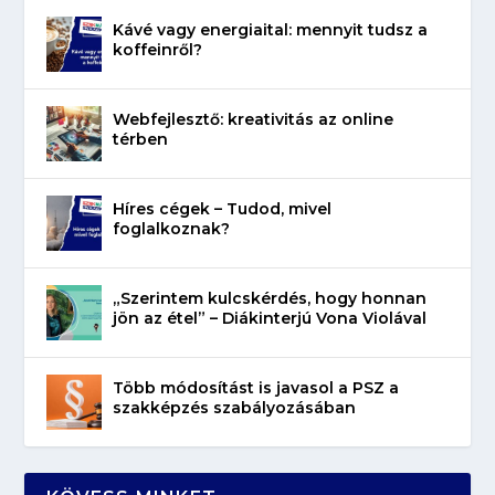
Kávé vagy energiaital: mennyit tudsz a
koffeinről?
Webfejlesztő: kreativitás az online
térben
Híres cégek – Tudod, mivel
foglalkoznak?
„Szerintem kulcskérdés, hogy honnan
jön az étel” – Diákinterjú Vona Violával
Több módosítást is javasol a PSZ a
szakképzés szabályozásában