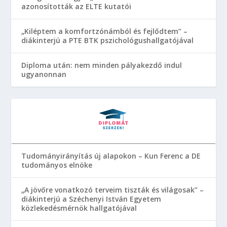
azonosították az ELTE kutatói
„Kiléptem a komfortzónámból és fejlődtem” –
diákinterjú a PTE BTK pszichológushallgatójával
Diploma után: nem minden pályakezdő indul
ugyanonnan
Tudományirányítás új alapokon – Kun Ferenc a DE
tudományos elnöke
„A jövőre vonatkozó terveim tiszták és világosak” –
diákinterjú a Széchenyi István Egyetem
közlekedésmérnök hallgatójával