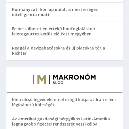
Kormányzati honlap indult a mesterséges
intelligencia miatt
Felbecsülhetetlen értékű honfoglaláskori
leletegyüttes került elő Pest megyében
Reagál a devizahatásokra és új piacokra tör a
Richter
Kína olcsó légvédelemmel drágíthatja az Irán elleni
légiháború költségét
Az amerikai gazdasági bérgyilkos Latin-Amerika
legnagyobb fizetési rendszerét veszi célba