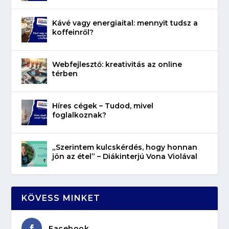
Kávé vagy energiaital: mennyit tudsz a
koffeinről?
Webfejlesztő: kreativitás az online
térben
Híres cégek – Tudod, mivel
foglalkoznak?
„Szerintem kulcskérdés, hogy honnan
jön az étel” – Diákinterjú Vona Violával
KÖVESS MINKET
Facebook