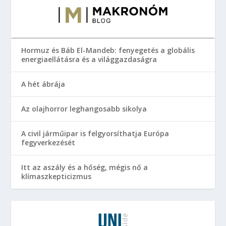
Hormuz és Báb El-Mandeb: fenyegetés a globális
energiaellátásra és a világgazdaságra
A hét ábrája
Az olajhorror leghangosabb sikolya
A civil járműipar is felgyorsíthatja Európa
fegyverkezését
Itt az aszály és a hőség, mégis nő a
klímaszkepticizmus