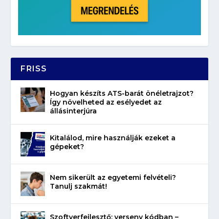
FRISS
Hogyan készíts ATS-barát önéletrajzot?
Így növelheted az esélyedet az
állásinterjúra
Kitalálod, mire használják ezeket a
gépeket?
Nem sikerült az egyetemi felvételi?
Tanulj szakmát!
Szoftverfejlesztő: verseny kódban –