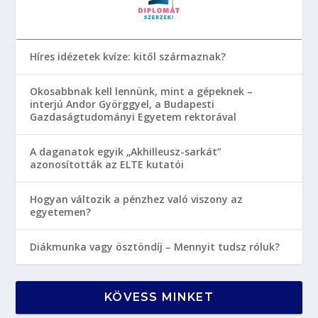
Híres idézetek kvíze: kitől származnak?
Okosabbnak kell lennünk, mint a gépeknek –
interjú Andor Györggyel, a Budapesti
Gazdaságtudományi Egyetem rektorával
A daganatok egyik „Akhilleusz-sarkát”
azonosították az ELTE kutatói
Hogyan változik a pénzhez való viszony az
egyetemen?
Diákmunka vagy ösztöndíj – Mennyit tudsz róluk?
KÖVESS MINKET