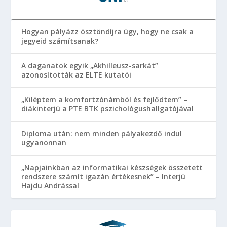
Hogyan pályázz ösztöndíjra úgy, hogy ne csak a
jegyeid számítsanak?
A daganatok egyik „Akhilleusz-sarkát”
azonosították az ELTE kutatói
„Kiléptem a komfortzónámból és fejlődtem” –
diákinterjú a PTE BTK pszichológushallgatójával
Diploma után: nem minden pályakezdő indul
ugyanonnan
„Napjainkban az informatikai készségek összetett
rendszere számít igazán értékesnek” – Interjú
Hajdu Andrással