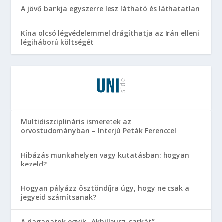
A jövő bankja egyszerre lesz látható és láthatatlan
Kína olcsó légvédelemmel drágíthatja az Irán elleni
légiháború költségét
Multidiszciplináris ismeretek az
orvostudományban – Interjú Peták Ferenccel
Hibázás munkahelyen vagy kutatásban: hogyan
kezeld?
Hogyan pályázz ösztöndíjra úgy, hogy ne csak a
jegyeid számítsanak?
A daganatok egyik „Akhilleusz-sarkát”