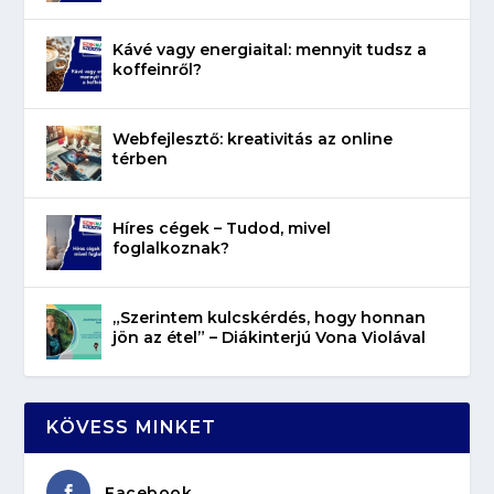
Kávé vagy energiaital: mennyit tudsz a
koffeinről?
Webfejlesztő: kreativitás az online
térben
Híres cégek – Tudod, mivel
foglalkoznak?
„Szerintem kulcskérdés, hogy honnan
jön az étel” – Diákinterjú Vona Violával
KÖVESS MINKET
Facebook