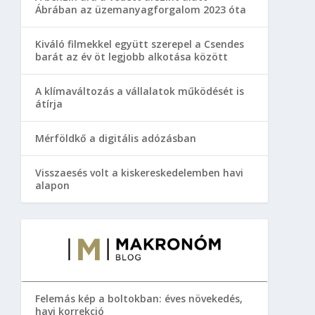
Ábrában az üzemanyagforgalom 2023 óta
Kiváló filmekkel együtt szerepel a Csendes
barát az év öt legjobb alkotása között
A klímaváltozás a vállalatok működését is
átírja
Mérföldkő a digitális adózásban
Visszaesés volt a kiskereskedelemben havi
alapon
Felemás kép a boltokban: éves növekedés,
havi korrekció