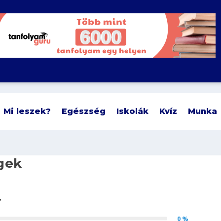
Mi leszek?
Egészség
Iskolák
Kvíz
Munka
gek
0 %