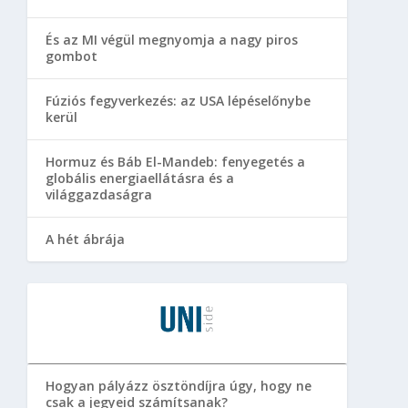
És az MI végül megnyomja a nagy piros
gombot
Fúziós fegyverkezés: az USA lépéselőnybe
kerül
Hormuz és Báb El-Mandeb: fenyegetés a
globális energiaellátásra és a
világgazdaságra
A hét ábrája
Hogyan pályázz ösztöndíjra úgy, hogy ne
csak a jegyeid számítsanak?