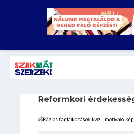
.
Reformkori érdekessé