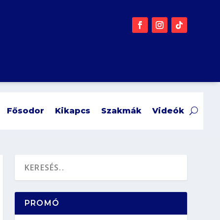
Fősodor
Kikapcs
Szakmák
Videók
PROMÓ