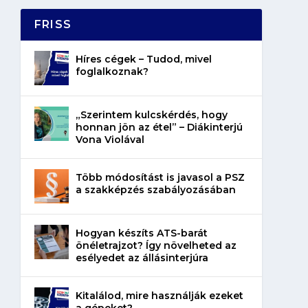
FRISS
Híres cégek – Tudod, mivel
foglalkoznak?
„Szerintem kulcskérdés, hogy
honnan jön az étel” – Diákinterjú
Vona Violával
Több módosítást is javasol a PSZ
a szakképzés szabályozásában
Hogyan készíts ATS-barát
önéletrajzot? Így növelheted az
esélyedet az állásinterjúra
Kitalálod, mire használják ezeket
a gépeket?