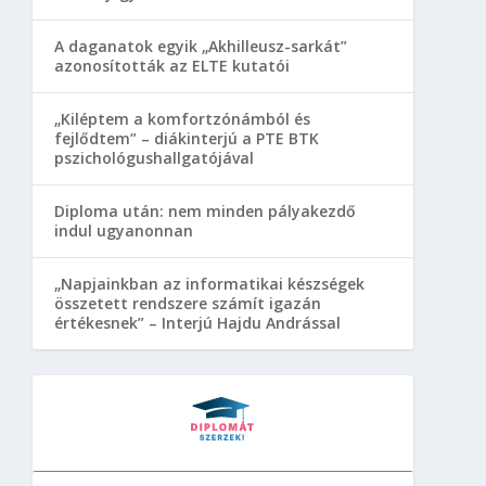
A daganatok egyik „Akhilleusz-sarkát”
azonosították az ELTE kutatói
„Kiléptem a komfortzónámból és
fejlődtem” – diákinterjú a PTE BTK
pszichológushallgatójával
Diploma után: nem minden pályakezdő
indul ugyanonnan
„Napjainkban az informatikai készségek
összetett rendszere számít igazán
értékesnek” – Interjú Hajdu Andrással