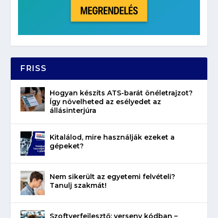
FRISS
Hogyan készíts ATS-barát önéletrajzot?
Így növelheted az esélyedet az
állásinterjúra
Kitalálod, mire használják ezeket a
gépeket?
Nem sikerült az egyetemi felvételi?
Tanulj szakmát!
Szoftverfejlesztő: verseny kódban –