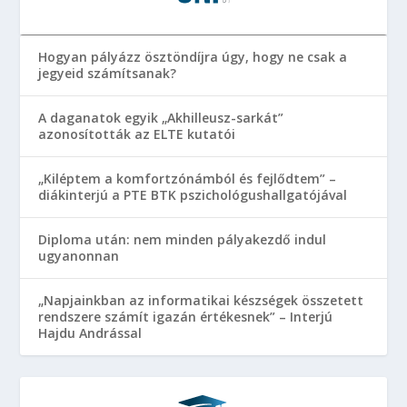
Hogyan pályázz ösztöndíjra úgy, hogy ne csak a
jegyeid számítsanak?
A daganatok egyik „Akhilleusz-sarkát”
azonosították az ELTE kutatói
„Kiléptem a komfortzónámból és fejlődtem” –
diákinterjú a PTE BTK pszichológushallgatójával
Diploma után: nem minden pályakezdő indul
ugyanonnan
„Napjainkban az informatikai készségek összetett
rendszere számít igazán értékesnek” – Interjú
Hajdu Andrással