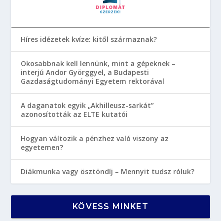
Híres idézetek kvíze: kitől származnak?
Okosabbnak kell lennünk, mint a gépeknek –
interjú Andor Györggyel, a Budapesti
Gazdaságtudományi Egyetem rektorával
A daganatok egyik „Akhilleusz-sarkát”
azonosították az ELTE kutatói
Hogyan változik a pénzhez való viszony az
egyetemen?
Diákmunka vagy ösztöndíj – Mennyit tudsz róluk?
KÖVESS MINKET