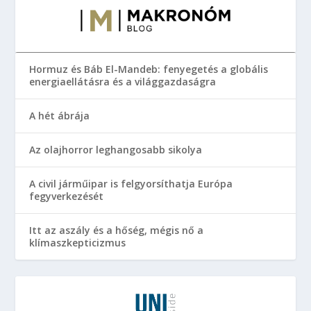
Hormuz és Báb El-Mandeb: fenyegetés a globális
energiaellátásra és a világgazdaságra
A hét ábrája
Az olajhorror leghangosabb sikolya
A civil járműipar is felgyorsíthatja Európa
fegyverkezését
Itt az aszály és a hőség, mégis nő a
klímaszkepticizmus