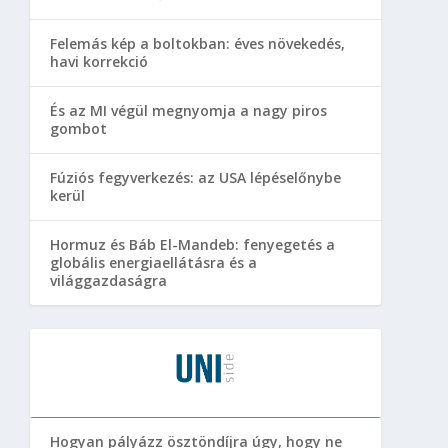
Felemás kép a boltokban: éves növekedés,
havi korrekció
És az MI végül megnyomja a nagy piros
gombot
Fúziós fegyverkezés: az USA lépéselőnybe
kerül
Hormuz és Báb El-Mandeb: fenyegetés a
globális energiaellátásra és a
világgazdaságra
Hogyan pályázz ösztöndíjra úgy, hogy ne