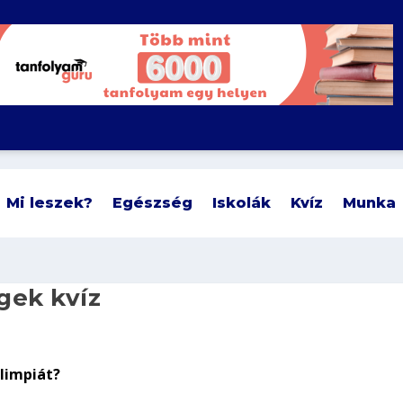
Mi leszek?
Egészség
Iskolák
Kvíz
Munka
gek kvíz
olimpiát?