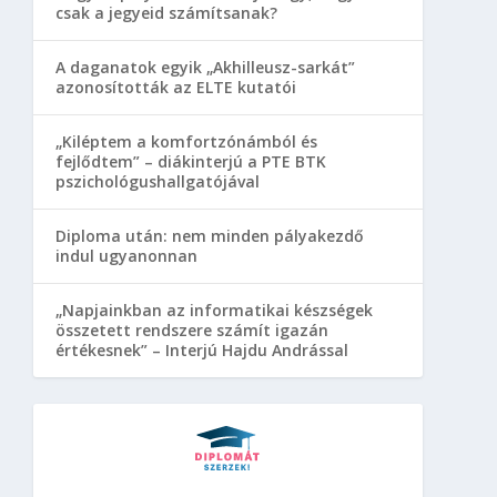
csak a jegyeid számítsanak?
A daganatok egyik „Akhilleusz-sarkát”
azonosították az ELTE kutatói
„Kiléptem a komfortzónámból és
fejlődtem” – diákinterjú a PTE BTK
pszichológushallgatójával
Diploma után: nem minden pályakezdő
indul ugyanonnan
„Napjainkban az informatikai készségek
összetett rendszere számít igazán
értékesnek” – Interjú Hajdu Andrással