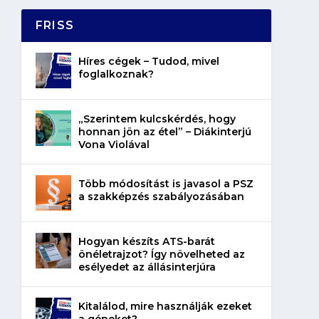
FRISS
Híres cégek – Tudod, mivel
foglalkoznak?
„Szerintem kulcskérdés, hogy
honnan jön az étel” – Diákinterjú
Vona Violával
Több módosítást is javasol a PSZ
a szakképzés szabályozásában
Hogyan készíts ATS-barát
önéletrajzot? Így növelheted az
esélyedet az állásinterjúra
Kitalálod, mire használják ezeket
a gépeket?