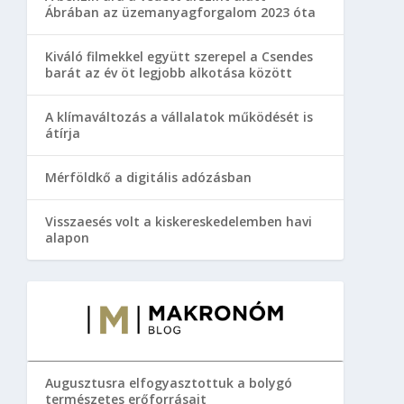
Ábrában az üzemanyagforgalom 2023 óta
Kiváló filmekkel együtt szerepel a Csendes
barát az év öt legjobb alkotása között
A klímaváltozás a vállalatok működését is
átírja
Mérföldkő a digitális adózásban
Visszaesés volt a kiskereskedelemben havi
alapon
Augusztusra elfogyasztottuk a bolygó
természetes erőforrásait