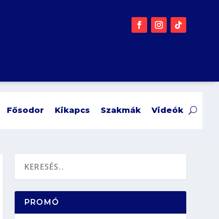
Fősodor
Kikapcs
Szakmák
Videók
PROMÓ