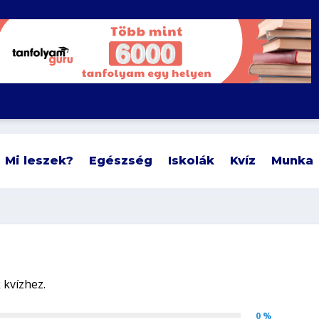
Mi leszek?
Egészség
Iskolák
Kvíz
Munka
0 %