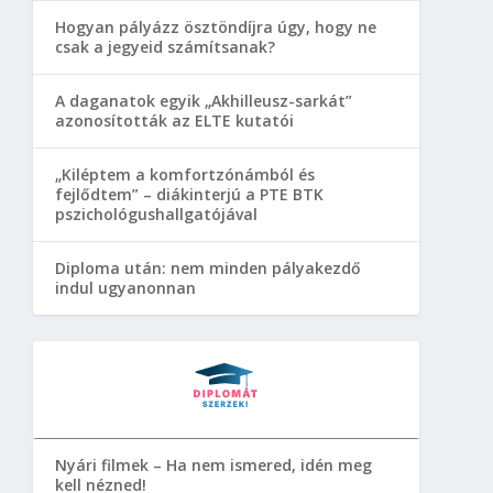
Hogyan pályázz ösztöndíjra úgy, hogy ne
csak a jegyeid számítsanak?
A daganatok egyik „Akhilleusz-sarkát”
azonosították az ELTE kutatói
„Kiléptem a komfortzónámból és
fejlődtem” – diákinterjú a PTE BTK
pszichológushallgatójával
Diploma után: nem minden pályakezdő
indul ugyanonnan
Nyári filmek – Ha nem ismered, idén meg
kell nézned!