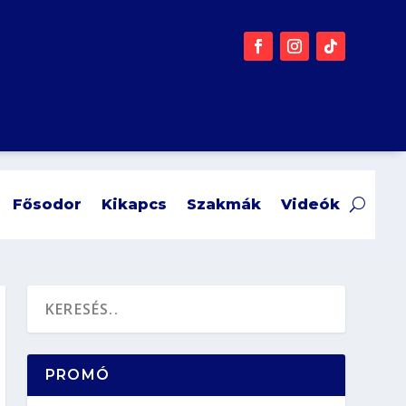
Fősodor
Kikapcs
Szakmák
Videók
PROMÓ