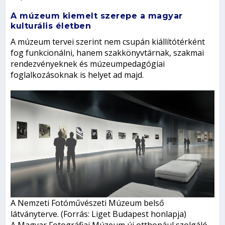
A múzeum kiemelt szerepe a magyar
kulturális életben
A múzeum tervei szerint nem csupán kiállítótérként
fog funkcionálni, hanem szakkönyvtárnak, szakmai
rendezvényeknek és múzeumpedagógiai
foglalkozásoknak is helyet ad majd.
A Nemzeti Fotóművészeti Múzeum belső
látványterve. (Forrás: Liget Budapest honlapja)
A Magyar Fotográfiai Múzeum új otthonául szolgáló