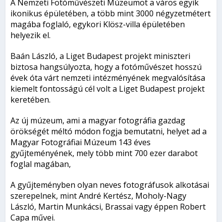
A Nemzeti Fotóművészeti Múzeumot a város egyik
ikonikus épületében, a több mint 3000 négyzetmétert
magába foglaló, egykori Klösz-villa épületében
helyezik el.
Baán László, a Liget Budapest projekt miniszteri
biztosa hangsúlyozta, hogy a fotóművészet hosszú
évek óta várt nemzeti intézményének megvalósítása
kiemelt fontosságú cél volt a Liget Budapest projekt
keretében.
Az új múzeum, ami a magyar fotográfia gazdag
örökségét méltó módon fogja bemutatni, helyet ad a
Magyar Fotográfiai Múzeum 143 éves
gyűjteményének, mely több mint 700 ezer darabot
foglal magában,
A gyűjteményben olyan neves fotográfusok alkotásai
szerepelnek, mint André Kertész, Moholy-Nagy
László, Martin Munkácsi, Brassai vagy éppen Robert
Capa művei.