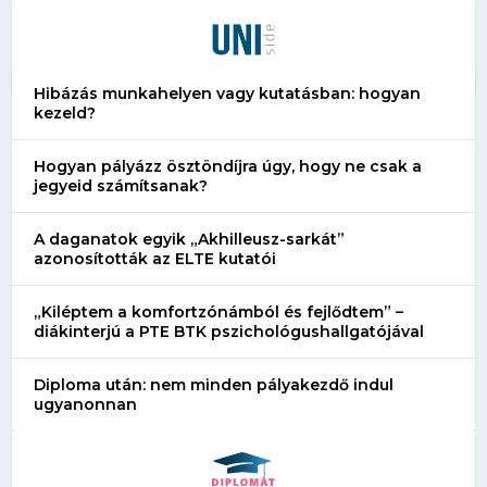
Hibázás munkahelyen vagy kutatásban: hogyan
kezeld?
Hogyan pályázz ösztöndíjra úgy, hogy ne csak a
jegyeid számítsanak?
A daganatok egyik „Akhilleusz-sarkát”
azonosították az ELTE kutatói
„Kiléptem a komfortzónámból és fejlődtem” –
diákinterjú a PTE BTK pszichológushallgatójával
Diploma után: nem minden pályakezdő indul
ugyanonnan