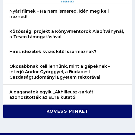
Nyári filmek – Ha nem ismered, idén meg kell
nézned!
Közösségi projekt a Könyvmentorok Alapítványnál,
a Tesco támogatásával
Híres idézetek kvíze: kitől származnak?
Okosabbnak kell lennünk, mint a gépeknek –
interjú Andor Györggyel, a Budapesti
Gazdaságtudományi Egyetem rektorával
A daganatok egyik „Akhilleusz-sarkát”
azonosították az ELTE kutatói
KÖVESS MINKET