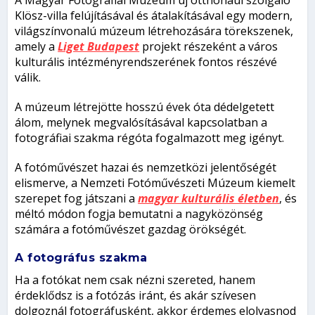
Klösz-villa felújításával és átalakításával egy modern,
világszínvonalú múzeum létrehozására törekszenek,
amely a
Liget Budapest
projekt részeként a város
kulturális intézményrendszerének fontos részévé
válik.
A múzeum létrejötte hosszú évek óta dédelgetett
álom, melynek megvalósításával kapcsolatban a
fotográfiai szakma régóta fogalmazott meg igényt.
A fotóművészet hazai és nemzetközi jelentőségét
elismerve, a Nemzeti Fotóművészeti Múzeum kiemelt
szerepet fog játszani a
magyar kulturális életben
, és
méltó módon fogja bemutatni a nagyközönség
számára a fotóművészet gazdag örökségét.
A fotográfus szakma
Ha a fotókat nem csak nézni szereted, hanem
érdeklődsz is a fotózás iránt, és akár szívesen
dolgoznál fotográfusként, akkor érdemes elolvasnod