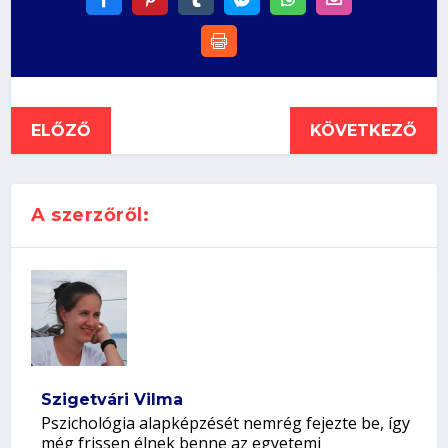
ELŐZŐ
KÖVETKEZŐ
A szerzőről:
Szigetvári Vilma
Pszichológia alapképzését nemrég fejezte be, így
még frissen élnek benne az egyetemi