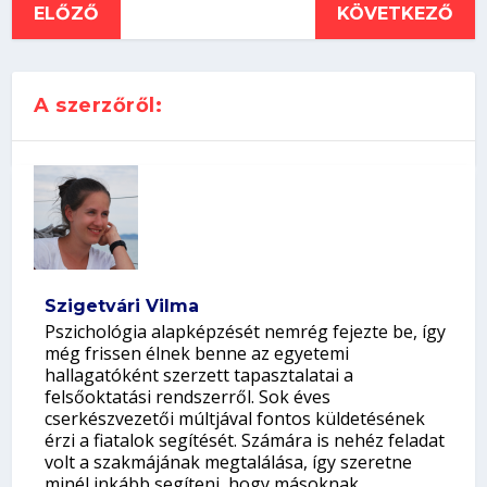
ELŐZŐ
KÖVETKEZŐ
A szerzőről:
Szigetvári Vilma
Pszichológia alapképzését nemrég fejezte be, így
még frissen élnek benne az egyetemi
hallagatóként szerzett tapasztalatai a
felsőoktatási rendszerről. Sok éves
cserkészvezetői múltjával fontos küldetésének
érzi a fiatalok segítését. Számára is nehéz feladat
volt a szakmájának megtalálása, így szeretne
minél inkább segíteni, hogy másoknak