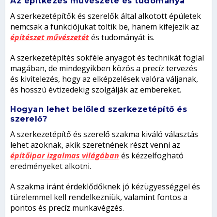
Az építkezés művészete és tudománya
A szerkezetépítők és szerelők által alkotott épületek
nemcsak a funkciójukat töltik be, hanem kifejezik az
építészet művészetét
és tudományát is.
A szerkezetépítés sokféle anyagot és technikát foglal
magában, de mindegyikben közös a precíz tervezés
és kivitelezés, hogy az elképzelések valóra váljanak,
és hosszú évtizedekig szolgálják az embereket.
Hogyan lehet belőled szerkezetépítő és
szerelő?
A szerkezetépítő és szerelő szakma kiváló választás
lehet azoknak, akik szeretnének részt venni az
építőipar izgalmas világában
és kézzelfogható
eredményeket alkotni.
A szakma iránt érdeklődőknek jó kézügyességgel és
türelemmel kell rendelkezniük, valamint fontos a
pontos és precíz munkavégzés.