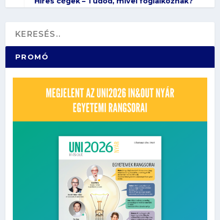
Híres cégek – Tudod, mivel foglalkoznak?
PROMÓ