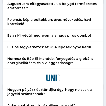
Augusztusra elfogyasztottuk a bolygó természetes
erőforrásait
Felemás kép a boltokban: éves növekedés, havi
korrekció
És az MI végül megnyomja a nagy piros gombot
Fúziós fegyverkezés: az USA lépéselőnybe kerül
Hormuz és Báb El-Mandeb: fenyegetés a globális
energiaellátásra és a világgazdaságra
Hogyan pályázz ösztöndíjra úgy, hogy ne csak a
jegyeid számítsanak?
A daganatok egyik „Akhilleusz-sarkát”