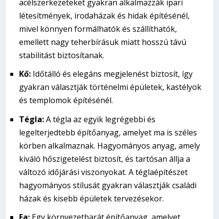
acélszerkezeteket gyakran alkalmazzák ipari
létesítmények, irodaházak és hidak építésénél,
mivel könnyen formálhatók és szállíthatók,
emellett nagy teherbírásuk miatt hosszú távú
stabilitást biztosítanak.
Kő:
Időtálló és elegáns megjelenést biztosít, így
gyakran választják történelmi épületek, kastélyok
és templomok építésénél.
Tégla:
A tégla az egyik legrégebbi és
legelterjedtebb építőanyag, amelyet ma is széles
körben alkalmaznak. Hagyományos anyag, amely
kiváló hőszigetelést biztosít, és tartósan állja a
változó időjárási viszonyokat. A téglaépítészet
hagyományos stílusát gyakran választják családi
házak és kisebb épületek tervezésekor.
Fa:
Egy környezetbarát építőanyag, amelyet