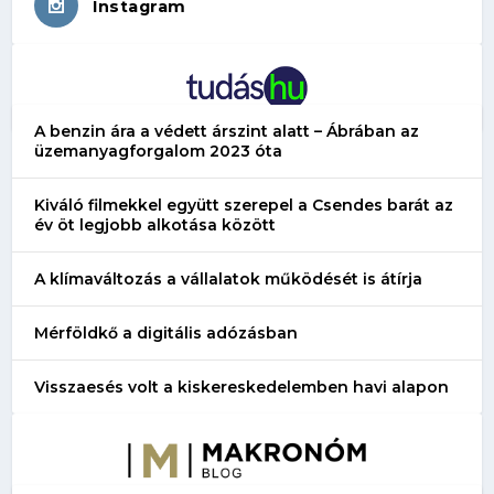
Instagram
A benzin ára a védett árszint alatt – Ábrában az
üzemanyagforgalom 2023 óta
Kiváló filmekkel együtt szerepel a Csendes barát az
év öt legjobb alkotása között
A klímaváltozás a vállalatok működését is átírja
Mérföldkő a digitális adózásban
Visszaesés volt a kiskereskedelemben havi alapon