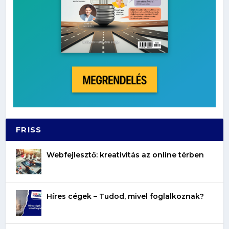
FRISS
Webfejlesztő: kreativitás az online térben
Híres cégek – Tudod, mivel foglalkoznak?