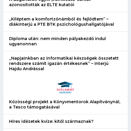
azonosították az ELTE kutatói
„Kiléptem a komfortzónámból és fejlődtem” –
diákinterjú a PTE BTK pszichológushallgatójával
Diploma után: nem minden pályakezdő indul
ugyanonnan
„Napjainkban az informatikai készségek összetett
rendszere számít igazán értékesnek” – Interjú
Hajdu Andrással
Közösségi projekt a Könyvmentorok Alapítványnál,
a Tesco támogatásával
Híres idézetek kvíze: kitől származnak?