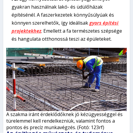
gyakran használnak lakó- és üdülőházak
építésénél. A faszerkezetek könnyűsúlyúak és
könnyen szerelhetők, így ideálisak
gyors építési
projektekhez
. Emellett a fa természetes szépsége
és hangulata otthonossá teszi az épületeket.
A szakma iránt érdeklődőknek jó kézügyességgel és
türelemmel kell rendelkezniük, valamint fontos a
pontos és precíz munkavégzés. (Fotó: 123rf)