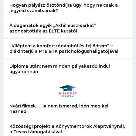
Hogyan pályázz ösztöndíjra úgy, hogy ne csak a
jegyeid számítsanak?
A daganatok egyik „Akhilleusz-sarkát”
azonosították az ELTE kutatói
„Kiléptem a komfortzónámból és fejlődtem” –
diákinterjú a PTE BTK pszichológushallgatójával
Diploma után: nem minden pályakezdő indul
ugyanonnan
Nyári filmek – Ha nem ismered, idén meg kell
nézned!
Közösségi projekt a Könyvmentorok Alapítványnál,
a Tesco támogatásával