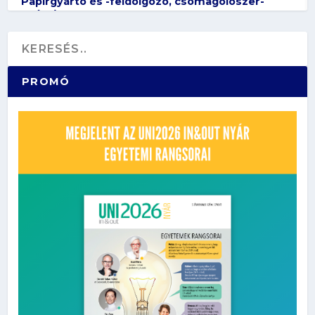
Papírgyártó és -feldolgozó, csomagolószer-
gyártó
PROMÓ