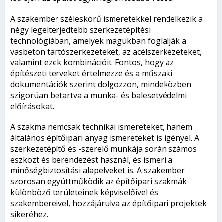
A szakember széleskörű ismeretekkel rendelkezik a
négy legelterjedtebb szerkezetépítési
technológiában, amelyek magukban foglalják a
vasbeton tartószerkezeteket, az acélszerkezeteket,
valamint ezek kombinációit. Fontos, hogy az
építészeti terveket értelmezze és a műszaki
dokumentációk szerint dolgozzon, mindeközben
szigorúan betartva a munka- és balesetvédelmi
előírásokat.
A szakma nemcsak technikai ismereteket, hanem
általános építőipari anyag ismereteket is igényel. A
szerkezetépítő és -szerelő munkája során számos
eszközt és berendezést használ, és ismeri a
minőségbiztosítási alapelveket is. A szakember
szorosan együttműködik az építőipari szakmák
különböző területeinek képviselőivel és
szakembereivel, hozzájárulva az építőipari projektek
sikeréhez.