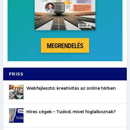
FRISS
Webfejlesztő: kreativitás az online térben
Híres cégek – Tudod, mivel foglalkoznak?