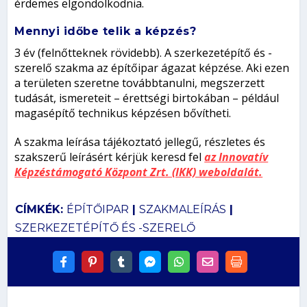
érdemes elgondolkodnia.
Mennyi időbe telik a képzés?
3 év (felnőtteknek rövidebb). A szerkezetépítő és -
szerelő szakma az építőipar ágazat képzése. Aki ezen
a területen szeretne továbbtanulni, megszerzett
tudását, ismereteit – érettségi birtokában – például
magasépítő technikus képzésen bővítheti.
A szakma leírása tájékoztató jellegű, részletes és
szakszerű leírásért kérjük keresd fel
az Innovatív
Képzéstámogató Központ Zrt. (IKK) weboldalát.
CÍMKÉK:
ÉPÍTŐIPAR
|
SZAKMALEÍRÁS
|
SZERKEZETÉPÍTŐ ÉS -SZERELŐ