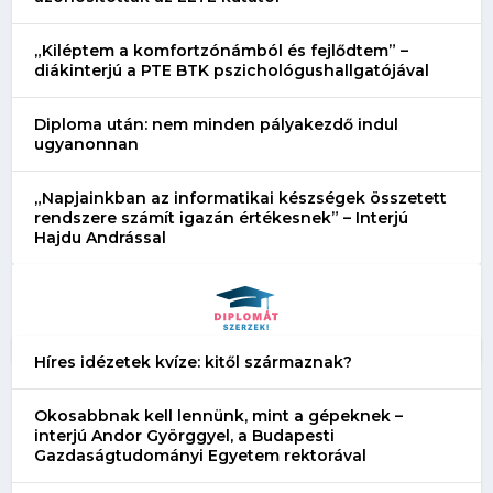
„Kiléptem a komfortzónámból és fejlődtem” –
diákinterjú a PTE BTK pszichológushallgatójával
Diploma után: nem minden pályakezdő indul
ugyanonnan
„Napjainkban az informatikai készségek összetett
rendszere számít igazán értékesnek” – Interjú
Hajdu Andrással
Híres idézetek kvíze: kitől származnak?
Okosabbnak kell lennünk, mint a gépeknek –
interjú Andor Györggyel, a Budapesti
Gazdaságtudományi Egyetem rektorával