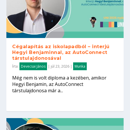
Cégalapítás az iskolapadból – interjú
Hegyi Benjaminnal, az AutoConnect
társtulajdonosával
Írta:
Devecsai János
|
júl 23, 2026
|
Munka
Még nem is volt diploma a kezében, amikor
Hegyi Benjamin, az AutoConnect
társtulajdonosa már a...