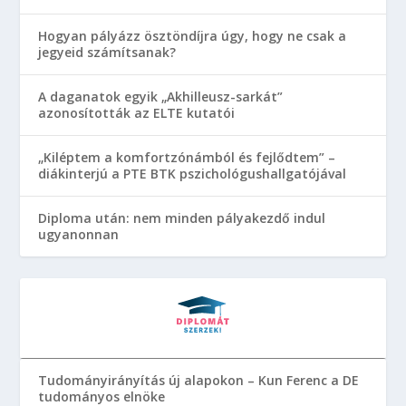
Hogyan pályázz ösztöndíjra úgy, hogy ne csak a
jegyeid számítsanak?
A daganatok egyik „Akhilleusz-sarkát”
azonosították az ELTE kutatói
„Kiléptem a komfortzónámból és fejlődtem” –
diákinterjú a PTE BTK pszichológushallgatójával
Diploma után: nem minden pályakezdő indul
ugyanonnan
Tudományirányítás új alapokon – Kun Ferenc a DE
tudományos elnöke