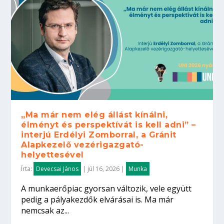
„Ma már nem elég állást kínálni,
élményt és perspektívát is kell adni” –
interjú Erdélyi Zomborral, a Gránit
Alapkezelő vezérigazgató-
helyettesével
Írta:
Devecsai János
|
júl 16, 2026
|
Munka
A munkaerőpiac gyorsan változik, vele együtt
pedig a pályakezdők elvárásai is. Ma már
nemcsak az...