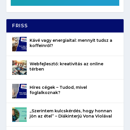
FRISS
Kávé vagy energiaital: mennyit tudsz a
koffeinről?
Webfejlesztő: kreativitás az online
térben
Híres cégek – Tudod, mivel
foglalkoznak?
„Szerintem kulcskérdés, hogy honnan
jön az étel” – Diákinterjú Vona Violával