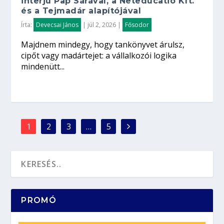
interjú Pap Sárával, a Neteducatio Kft.
és a Tejmadár alapítójával
Írta:
Devecsai János
|
júl 2, 2026
|
Fősodor
Majdnem mindegy, hogy tankönyvet árulsz,
cipőt vagy madártejet: a vállalkozói logika
mindenütt...
1
2
3
…
5
PROMÓ