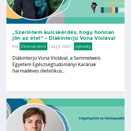
„Szerintem kulcskérdés, hogy honnan
jön az étel” – Diákinterjú Vona Violával
Írta:
Devecsai János
|
aug 6, 2026
|
Egészség
Diákinterjú Vona Violával, a Semmelweis
Egyetem Egészségtudományi Karának
harmadéves dietetikus...