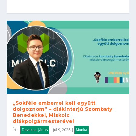
„Sokféle emberrel kell együtt
dolgoznom” – diákinterjú Szombaty
Benedekkel, Miskolc
diákpolgármesterével
Írta:
Devecsai János
|
júl 9, 2026
|
Munka