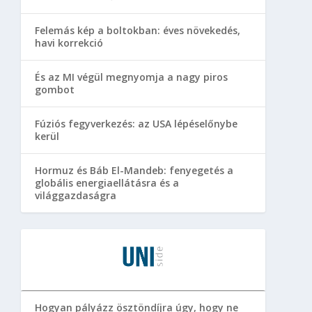
Felemás kép a boltokban: éves növekedés,
havi korrekció
És az MI végül megnyomja a nagy piros
gombot
Fúziós fegyverkezés: az USA lépéselőnybe
kerül
Hormuz és Báb El-Mandeb: fenyegetés a
globális energiaellátásra és a
világgazdaságra
Hogyan pályázz ösztöndíjra úgy, hogy ne