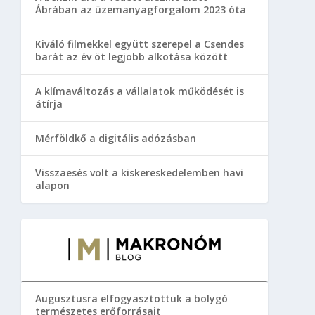
Ábrában az üzemanyagforgalom 2023 óta
Kiváló filmekkel együtt szerepel a Csendes
barát az év öt legjobb alkotása között
A klímaváltozás a vállalatok működését is
átírja
Mérföldkő a digitális adózásban
Visszaesés volt a kiskereskedelemben havi
alapon
Augusztusra elfogyasztottuk a bolygó
természetes erőforrásait