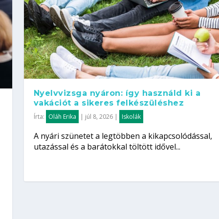
Nyelvvizsga nyáron: így használd ki a
vakációt a sikeres felkészüléshez
Írta:
Oláh Erika
|
júl 8, 2026
|
Iskolák
A nyári szünetet a legtöbben a kikapcsolódással,
utazással és a barátokkal töltött idővel...