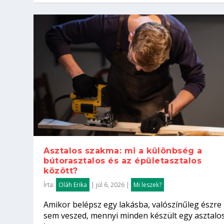
Asztalos szakma: mi a különbség a
bútorasztalos és az épületasztalos
között?
Írta:
Oláh Erika
|
júl 6, 2026
|
Mi leszek?
Amikor belépsz egy lakásba, valószínűleg észre
sem veszed, mennyi minden készült egy asztalo