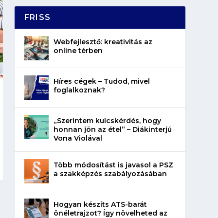
FRISS
Webfejlesztő: kreativitás az
online térben
Híres cégek – Tudod, mivel
foglalkoznak?
„Szerintem kulcskérdés, hogy
honnan jön az étel” – Diákinterjú
Vona Violával
Több módosítást is javasol a PSZ
a szakképzés szabályozásában
Hogyan készíts ATS-barát
önéletrajzot? Így növelheted az