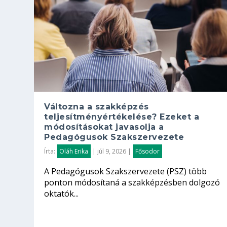
Változna a szakképzés
teljesítményértékelése? Ezeket a
módosításokat javasolja a
Pedagógusok Szakszervezete
Írta:
Oláh Erika
|
júl 9, 2026
|
Fősodor
A Pedagógusok Szakszervezete (PSZ) több
ponton módosítaná a szakképzésben dolgozó
oktatók...