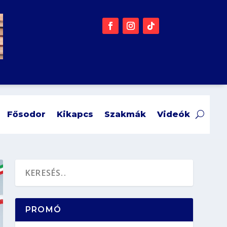
Fősodor
Kikapcs
Szakmák
Videók
PROMÓ