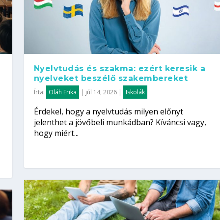
Nyelvtudás és szakma: ezért keresik a
nyelveket beszélő szakembereket
Írta:
Oláh Erika
|
júl 14, 2026
|
Iskolák
Érdekel, hogy a nyelvtudás milyen előnyt
jelenthet a jövőbeli munkádban? Kíváncsi vagy,
hogy miért...