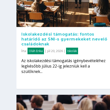
Iskolakezdési támogatás: fontos
határidő az SNI-s gyermekeket nevelő
családoknak
Írta:
Oláh Erika
|
júl 20, 2026
|
Iskolák
Az iskolakezdési támogatás igénybevételéhez
legkésőbb július 22-ig jelezniük kell a
szülőknek...