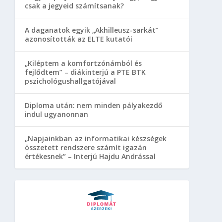
csak a jegyeid számítsanak?
A daganatok egyik „Akhilleusz-sarkát”
azonosították az ELTE kutatói
„Kiléptem a komfortzónámból és
fejlődtem” – diákinterjú a PTE BTK
pszichológushallgatójával
Diploma után: nem minden pályakezdő
indul ugyanonnan
„Napjainkban az informatikai készségek
összetett rendszere számít igazán
értékesnek” – Interjú Hajdu Andrással