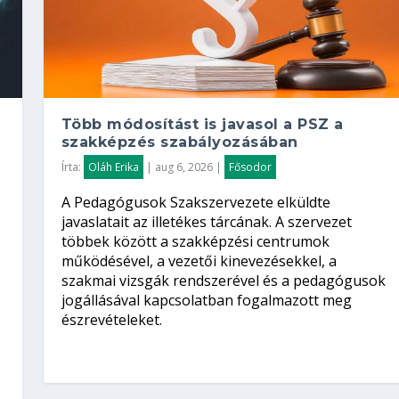
Több módosítást is javasol a PSZ a
szakképzés szabályozásában
Írta:
Oláh Erika
|
aug 6, 2026
|
Fősodor
A Pedagógusok Szakszervezete elküldte
javaslatait az illetékes tárcának. A szervezet
többek között a szakképzési centrumok
működésével, a vezetői kinevezésekkel, a
szakmai vizsgák rendszerével és a pedagógusok
jogállásával kapcsolatban fogalmazott meg
észrevételeket.