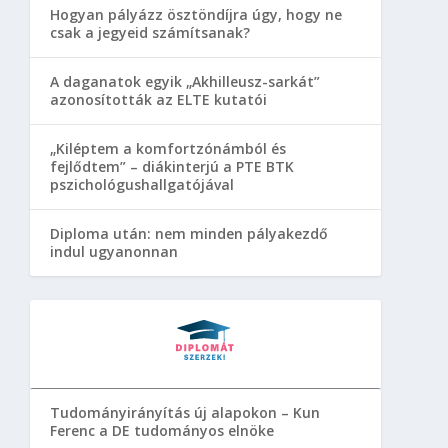
Hogyan pályázz ösztöndíjra úgy, hogy ne
csak a jegyeid számítsanak?
A daganatok egyik „Akhilleusz-sarkát”
azonosították az ELTE kutatói
„Kiléptem a komfortzónámból és
fejlődtem” – diákinterjú a PTE BTK
pszichológushallgatójával
Diploma után: nem minden pályakezdő
indul ugyanonnan
Tudományirányítás új alapokon – Kun
Ferenc a DE tudományos elnöke