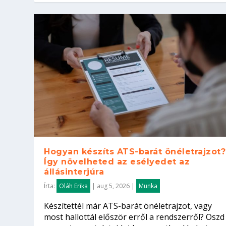
Hogyan készíts ATS-barát önéletrajzot?
Így növelheted az esélyedet az
állásinterjúra
Írta:
Oláh Erika
|
aug 5, 2026
|
Munka
Készítettél már ATS-barát önéletrajzot, vagy
most hallottál először erről a rendszerről? Oszd