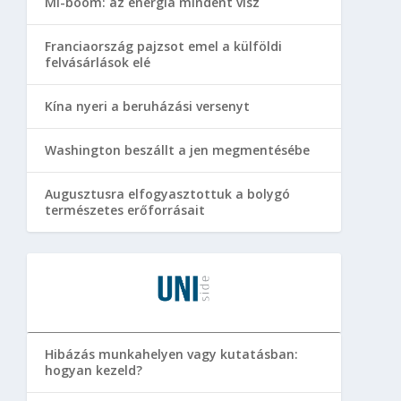
MI-boom: az energia mindent visz
Franciaország pajzsot emel a külföldi
felvásárlások elé
Kína nyeri a beruházási versenyt
Washington beszállt a jen megmentésébe
Augusztusra elfogyasztottuk a bolygó
természetes erőforrásait
Hibázás munkahelyen vagy kutatásban:
hogyan kezeld?