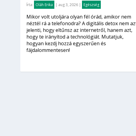
Írta:
Oláh Erika
|
aug 3, 2026
|
Egészség
Mikor volt utoljára olyan fél órád, amikor nem
néztél rá a telefonodra? A digitális detox nem az
jelenti, hogy eltűnsz az internetről, hanem azt,
hogy te irányítod a technológiát. Mutatjuk,
hogyan kezdj hozzá egyszerűen és
fájdalommentesen!