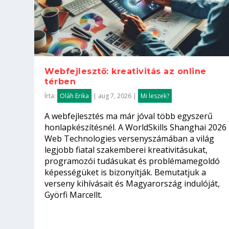
Webfejlesztő: kreativitás az online
térben
Írta:
Oláh Erika
|
aug 7, 2026
|
Mi leszek?
A webfejlesztés ma már jóval több egyszerű
honlapkészítésnél. A WorldSkills Shanghai 2026
Web Technologies versenyszámában a világ
legjobb fiatal szakemberei kreativitásukat,
programozói tudásukat és problémamegoldó
képességüket is bizonyítják. Bemutatjuk a
verseny kihívásait és Magyarország indulóját,
Györfi Marcellt.