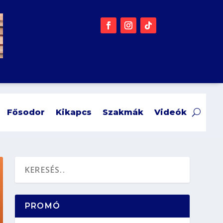
Fősodor
Kikapcs
Szakmák
Videók
PROMÓ