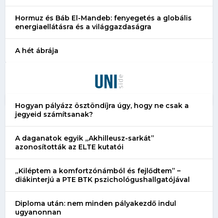
Hormuz és Báb El-Mandeb: fenyegetés a globális
energiaellátásra és a világgazdaságra
A hét ábrája
Hogyan pályázz ösztöndíjra úgy, hogy ne csak a
jegyeid számítsanak?
A daganatok egyik „Akhilleusz-sarkát”
azonosították az ELTE kutatói
„Kiléptem a komfortzónámból és fejlődtem” –
diákinterjú a PTE BTK pszichológushallgatójával
Diploma után: nem minden pályakezdő indul
ugyanonnan