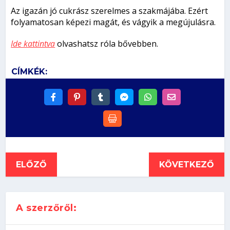
Az igazán jó cukrász szerelmes a szakmájába. Ezért
folyamatosan képezi magát, és vágyik a megújulásra.
Ide kattintva
olvashatsz róla bővebben.
CÍMKÉK:
ELŐZŐ
KÖVETKEZŐ
A szerzőről: