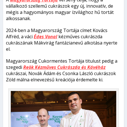
vállalkozó szellemű cukrászok egy új, innovatív, de
mégis a hagyományos magyar ízvilághoz hű tortát
alkossanak.
2024-ben a
Magyarország Tortája
címet Kovács
Alfréd, a váci
Édes Vonal
kézműves cukrászda
cukrászának
Mákvirág
fantázianevű alkotása nyerte
el.
Magyarország Cukormentes Tortája
titulust pedig a
szegedi
Reök Kézműves Cukrászda és Kávéház
cukrászai, Novák Ádám és Csonka László cukrászok
Zöld málna
elnevezésű kreációja érdemelte ki.