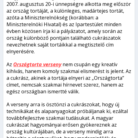
2007. augusztus 20-i ünnepségre alkotta meg először
az ország tortáját, a különleges, madártejes tortát,
azóta a Miniszterelnökség (korábban: a
Miniszterelnöki Hivatal) és az Ipartestület minden
évben közösen írja ki a pályázatot, amely során az
ország különböző pontjain található cukrászatok
nevezhetnek saját tortáikkal a megtisztelő cím
elnyerésére.
Az
Országtorta verseny
nem csupán egy kreatív
kihívás, hanem komoly szakmai elismerést is jelent. Az
a cukrász, akinek a tortája elnyeri az „Országtorta”
címet, nemcsak szakmai hírnevet szerez, hanem az
egész országban ismertté válik.
A verseny arra is ösztönzi a cukrászokat, hogy új
technikákat és alapanyagokat próbáljanak ki, ezáltal
továbbfejlesztve szakmai tudásukat. A magyar
cukrászat hagyományai erősen gyökereznek az
ország kultúrájában, de a verseny mindig arra