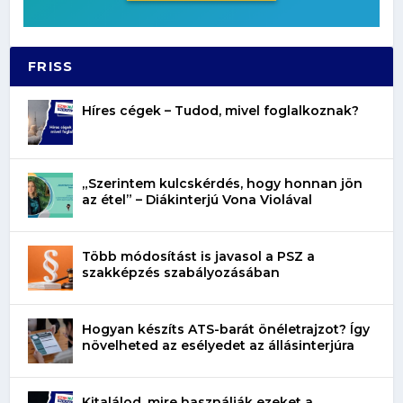
FRISS
Híres cégek – Tudod, mivel foglalkoznak?
„Szerintem kulcskérdés, hogy honnan jön
az étel” – Diákinterjú Vona Violával
Több módosítást is javasol a PSZ a
szakképzés szabályozásában
Hogyan készíts ATS-barát önéletrajzot? Így
növelheted az esélyedet az állásinterjúra
Kitalálod, mire használják ezeket a