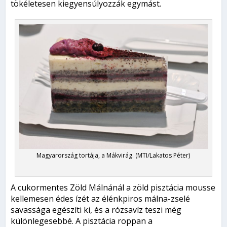
tökéletesen kiegyensúlyozzák egymást.
Magyarország tortája, a Mákvirág. (MTI/Lakatos Péter)
A cukormentes Zöld Málnánál a zöld pisztácia mousse
kellemesen édes ízét az élénkpiros málna-zselé
savassága egészíti ki, és a rózsavíz teszi még
különlegesebbé. A pisztácia roppan a