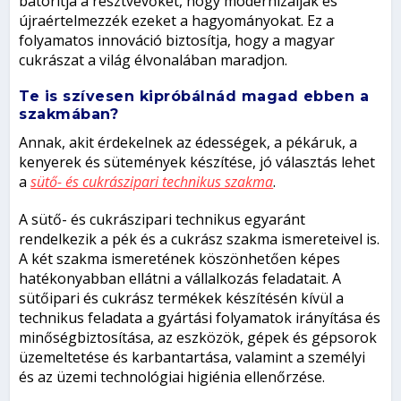
bátorítja a résztvevőket, hogy modernizálják és
újraértelmezzék ezeket a hagyományokat. Ez a
folyamatos innováció biztosítja, hogy a magyar
cukrászat a világ élvonalában maradjon.
Te is szívesen kipróbálnád magad ebben a
szakmában?
Annak, akit érdekelnek az édességek, a pékáruk, a
kenyerek és sütemények készítése, jó választás lehet
a
sütő- és cukrászipari technikus szakma
.
A sütő- és cukrászipari technikus egyaránt
rendelkezik a pék és a cukrász szakma ismereteivel is.
A két szakma ismeretének köszönhetően képes
hatékonyabban ellátni a vállalkozás feladatait. A
sütőipari és cukrász termékek készítésén kívül a
technikus feladata a gyártási folyamatok irányítása és
minőségbiztosítása, az eszközök, gépek és gépsorok
üzemeltetése és karbantartása, valamint a személyi
és az üzemi technológiai higiénia ellenőrzése.