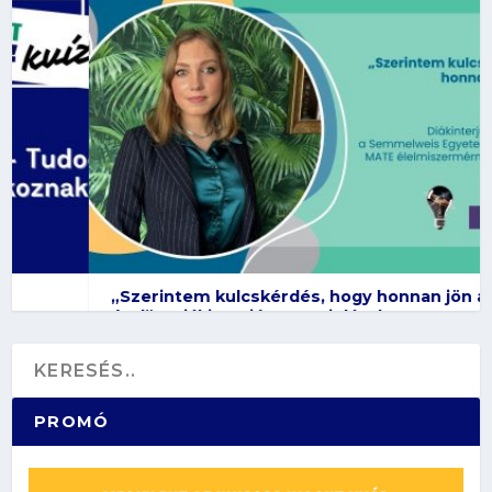
„Szerintem kulcskérdés, hogy honnan jön az
étel” – Diákinterjú Vona Violával
PROMÓ