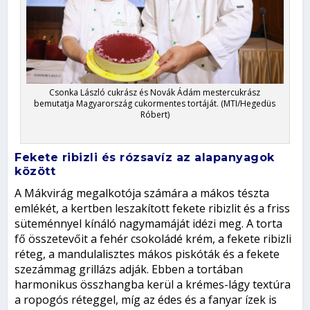
Csonka László cukrász és Novák Ádám mestercukrász
bemutatja Magyarország cukormentes tortáját. (MTI/Hegedüs
Róbert)
Fekete ribizli és rózsavíz az alapanyagok
között
A Mákvirág megalkotója számára a mákos tészta
emlékét, a kertben leszakított fekete ribizlit és a friss
süteménnyel kínáló nagymamáját idézi meg. A torta
fő összetevőit a fehér csokoládé krém, a fekete ribizli
réteg, a mandulalisztes mákos piskóták és a fekete
szezámmag grillázs adják. Ebben a tortában
harmonikus összhangba kerül a krémes-lágy textúra
a ropogós réteggel, míg az édes és a fanyar ízek is