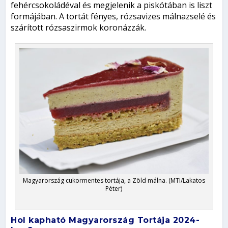
fehércsokoládéval és megjelenik a piskótában is liszt
formájában. A tortát fényes, rózsavizes málnazselé és
szárított rózsaszirmok koronázzák.
Magyarország cukormentes tortája, a Zöld málna. (MTI/Lakatos
Péter)
Hol kapható Magyarország Tortája 2024-