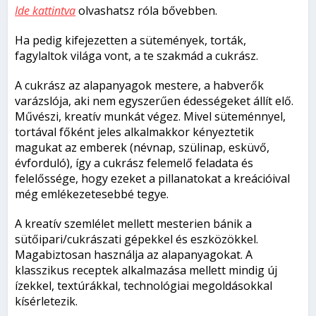
Ide kattintva
olvashatsz róla bővebben.
Ha pedig kifejezetten a sütemények, torták,
fagylaltok világa vont, a te szakmád a cukrász.
A cukrász az alapanyagok mestere, a habverők
varázslója, aki nem egyszerűen édességeket állít elő.
Művészi, kreatív munkát végez. Mivel süteménnyel,
tortával főként jeles alkalmakkor kényeztetik
magukat az emberek (névnap, szülinap, esküvő,
évforduló), így a cukrász felemelő feladata és
felelőssége, hogy ezeket a pillanatokat a kreációival
még emlékezetesebbé tegye.
A kreatív szemlélet mellett mesterien bánik a
sütőipari/cukrászati gépekkel és eszközökkel.
Magabiztosan használja az alapanyagokat. A
klasszikus receptek alkalmazása mellett mindig új
ízekkel, textúrákkal, technológiai megoldásokkal
kísérletezik.