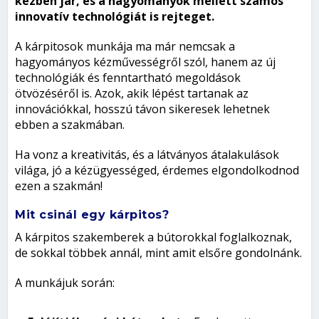
kézben jár, és a hagyományok mellett számos
innovatív technológiát is rejteget.
A kárpitosok munkája ma már nemcsak a
hagyományos kézművességről szól, hanem az új
technológiák és fenntartható megoldások
ötvözéséről is. Azok, akik lépést tartanak az
innovációkkal, hosszú távon sikeresek lehetnek
ebben a szakmában.
Ha vonz a kreativitás, és a látványos átalakulások
világa, jó a kézügyességed, érdemes elgondolkodnod
ezen a szakmán!
Mit csinál egy kárpitos?
A kárpitos szakemberek a bútorokkal foglalkoznak,
de sokkal többek annál, mint amit elsőre gondolnánk.
A munkájuk során: