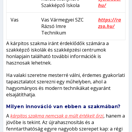
Szakképző Iskola
hu/
Vas
Vas Vármegyei SZC
https://ra
Rázsó Imre
zso.hu/
Technikum
A kárpitos szakma iránt érdeklődők számára a
szakképző iskolák és szakképzési centrumok
honlapjain található további információk is
hasznosak lehetnek.
Ha valaki szeretne mesterré válni, érdemes gyakorlati
tapasztalatot szerezni egy műhelyben, ahol a
hagyományos és modern technikákat egyaránt
elsajátíthatja.
Milyen innováció van ebben a szakmában?
A
kárpitos szakma nemcsak a múlt értékeit őrzi
, hanem a
jövőbe is tekint. Az újrahasznosítás és a
fenntarthatóság egyre nagyobb szerepet kap: a régi