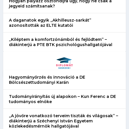
Hogyan pályázz ösztöndíjra úgy, hogy ne csak a
jegyeid számítsanak?
A daganatok egyik „Akhilleusz-sarkát”
azonosították az ELTE kutatói
„Kiléptem a komfortzónámból és fejlődtem” –
diákinterjú a PTE BTK pszichológushallgatójával
Hagyományőrzés és innováció a DE
Bölcsészettudományi Karán
Tudományirányítás új alapokon – Kun Ferenc a DE
tudományos elnöke
„A jövőre vonatkozó terveim tiszták és világosak” –
diákinterjú a Széchenyi István Egyetem
közlekedésmérnök hallgatójával