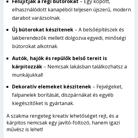
Felújítják a régi bútorokat
– Egy kopott,
elhasználódott kanapéból teljesen újszerű, modern
darabot varázsolnak.
Új bútorokat készítenek
– A belsőépítészek és
lakberendezők mellett dolgozva egyedi, minőségi
bútorokat alkotnak.
Autók, hajók és repülők belső tereit is
kárpitozzák
– Nemcsak lakásban találkozhatsz a
munkájukkal!
Dekoratív elemeket készítenek
– Fejvégeket,
falpanelek borítását, díszpárnákat és egyéb
kiegészítőket is gyártanak.
A szakma rengeteg kreatív lehetőséget rejt, és a
kárpitos nemcsak egy javító-foltozó, hanem igazi
művész is lehet!