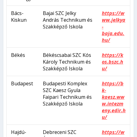
Bács-
Bajai SZC Jelky
https://w
Kiskun
András Technikum és
ww.jelkya
Szakképző Iskola
-
baja.edu.
hu/
Békés
Békéscsabai SZC Kós
https://k
Károly Technikum és
os.bszc.h
Szakképző Iskola
u/
Budapest
Budapesti Komplex
https://b
SZC Kaesz Gyula
k-
Faipari Technikum és
kaesz.ww
Szakképző Iskola
w.intezm
eny.edir.h
u/
Hajdú-
Debreceni SZC
https://w