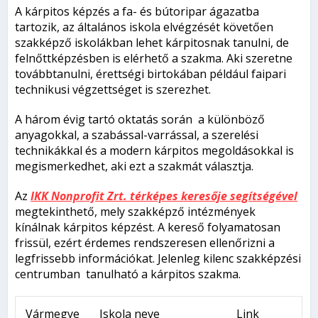
A kárpitos képzés a fa- és bútoripar ágazatba
tartozik, az általános iskola elvégzését követően
szakképző iskolákban lehet kárpitosnak tanulni, de
felnőttképzésben is elérhető a szakma. Aki szeretne
továbbtanulni, érettségi birtokában például faipari
technikusi végzettséget is szerezhet.
A három évig tartó oktatás során a különböző
anyagokkal, a szabással-varrással, a szerelési
technikákkal és a modern kárpitos megoldásokkal is
megismerkedhet, aki ezt a szakmát választja.
Az
IKK Nonprofit Zrt. térképes keresője segítségével
megtekinthető, mely szakképző intézmények
kínálnak kárpitos képzést. A kereső folyamatosan
frissül, ezért érdemes rendszeresen ellenőrizni a
legfrissebb információkat. Jelenleg kilenc szakképzési
centrumban tanulható a kárpitos szakma.
Vármegye
Iskola neve
Link