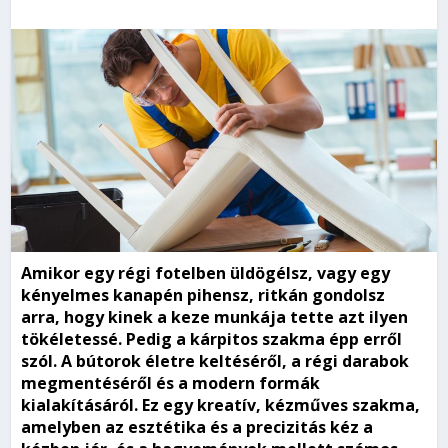
Amikor egy régi fotelben üldögélsz, vagy egy
kényelmes kanapén pihensz, ritkán gondolsz
arra, hogy kinek a keze munkája tette azt ilyen
tökéletessé. Pedig a kárpitos szakma épp erről
szól. A bútorok életre keltéséről, a régi darabok
megmentéséről és a modern formák
kialakításáról. Ez egy kreatív, kézműves szakma,
amelyben az esztétika és a precizitás kéz a