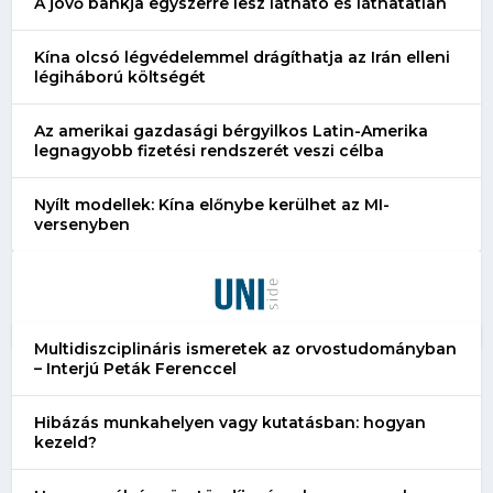
A jövő bankja egyszerre lesz látható és láthatatlan
Kína olcsó légvédelemmel drágíthatja az Irán elleni
légiháború költségét
Az amerikai gazdasági bérgyilkos Latin-Amerika
legnagyobb fizetési rendszerét veszi célba
Nyílt modellek: Kína előnybe kerülhet az MI-
versenyben
Multidiszciplináris ismeretek az orvostudományban
– Interjú Peták Ferenccel
Hibázás munkahelyen vagy kutatásban: hogyan
kezeld?