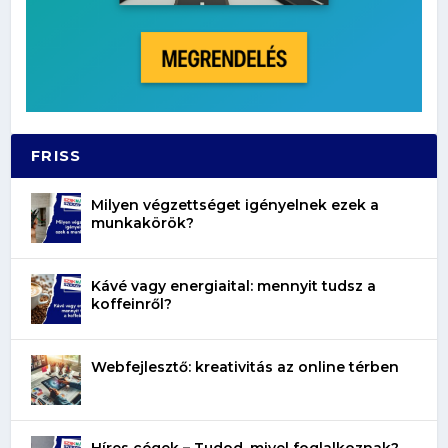
FRISS
Milyen végzettséget igényelnek ezek a
munkakörök?
Kávé vagy energiaital: mennyit tudsz a
koffeinről?
Webfejlesztő: kreativitás az online térben
Híres cégek – Tudod, mivel foglalkoznak?