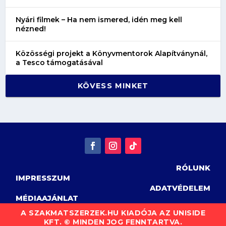
Nyári filmek – Ha nem ismered, idén meg kell
nézned!
Közösségi projekt a Könyvmentorok Alapítványnál,
a Tesco támogatásával
KÖVESS MINKET
RÓLUNK
IMPRESSZUM
ADATVÉDELEM
MÉDIAAJÁNLAT
A SZAKMATSZERZEK.HU KIADÓJA AZ UNISIDE
KFT. © MINDEN JOG FENNTARTVA.