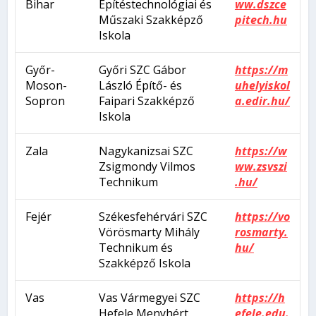
Bihar
Építéstechnológiai és
ww.dszce
Műszaki Szakképző
pitech.hu
Iskola
Győr-
Győri SZC Gábor
https://m
Moson-
László Építő- és
uhelyiskol
Sopron
Faipari Szakképző
a.edir.hu/
Iskola
Zala
Nagykanizsai SZC
https://w
Zsigmondy Vilmos
ww.zsvszi
Technikum
.hu/
Fejér
Székesfehérvári SZC
https://vo
Vörösmarty Mihály
rosmarty.
Technikum és
hu/
Szakképző Iskola
Vas
Vas Vármegyei SZC
https://h
Hefele Menyhért
efele.edu.