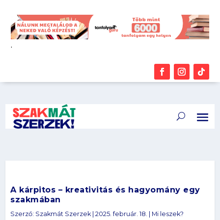
.
A kárpitos – kreativitás és hagyomány egy
szakmában
Szerző:
Szakmát Szerzek
|
2025. február. 18.
|
Mi leszek?