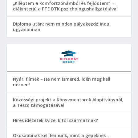
„Kiléptem a komfortzónámból és fejlődtem” –
diákinterjú a PTE BTK pszichológushallgatójával
Diploma után: nem minden pályakezdő indul
ugyanonnan
Nyári filmek – Ha nem ismered, idén meg kell
nézned!
Közösségi projekt a Könyvmentorok Alapítványnál,
a Tesco támogatásával
Híres idézetek kvíze: kitől származnak?
Okosabbnak kell lennünk, mint a gépeknek –