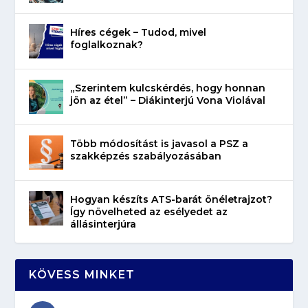
Híres cégek – Tudod, mivel
foglalkoznak?
„Szerintem kulcskérdés, hogy honnan
jön az étel” – Diákinterjú Vona Violával
Több módosítást is javasol a PSZ a
szakképzés szabályozásában
Hogyan készíts ATS-barát önéletrajzot?
Így növelheted az esélyedet az
állásinterjúra
KÖVESS MINKET