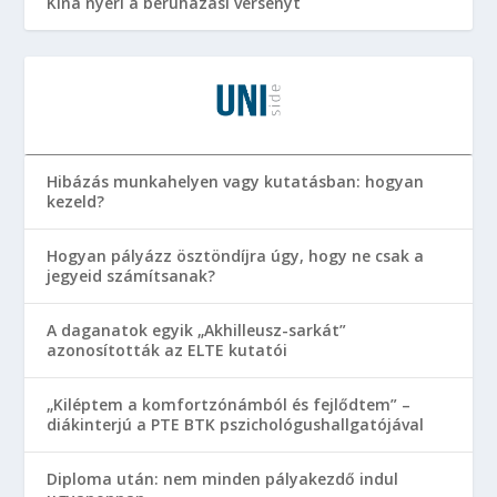
Kína nyeri a beruházási versenyt
Hibázás munkahelyen vagy kutatásban: hogyan
kezeld?
Hogyan pályázz ösztöndíjra úgy, hogy ne csak a
jegyeid számítsanak?
A daganatok egyik „Akhilleusz-sarkát”
azonosították az ELTE kutatói
„Kiléptem a komfortzónámból és fejlődtem” –
diákinterjú a PTE BTK pszichológushallgatójával
Diploma után: nem minden pályakezdő indul