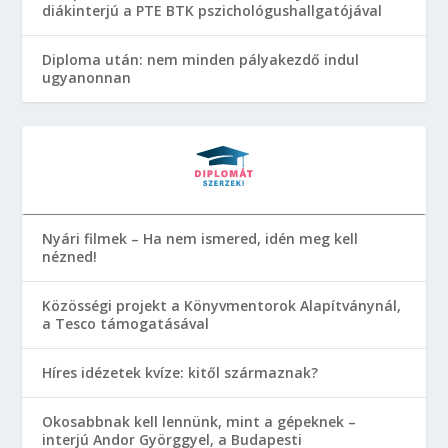
diákinterjú a PTE BTK pszichológushallgatójával
Diploma után: nem minden pályakezdő indul
ugyanonnan
Nyári filmek – Ha nem ismered, idén meg kell
nézned!
Közösségi projekt a Könyvmentorok Alapítványnál,
a Tesco támogatásával
Híres idézetek kvíze: kitől származnak?
Okosabbnak kell lennünk, mint a gépeknek –
interjú Andor Györggyel, a Budapesti