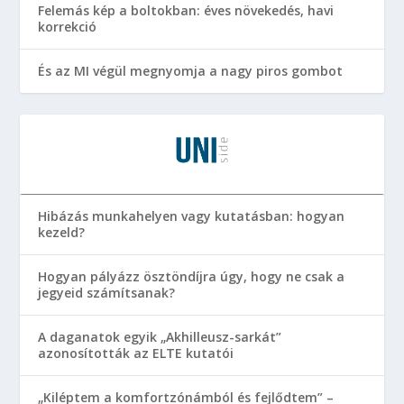
Felemás kép a boltokban: éves növekedés, havi
korrekció
És az MI végül megnyomja a nagy piros gombot
Hibázás munkahelyen vagy kutatásban: hogyan
kezeld?
Hogyan pályázz ösztöndíjra úgy, hogy ne csak a
jegyeid számítsanak?
A daganatok egyik „Akhilleusz-sarkát”
azonosították az ELTE kutatói
„Kiléptem a komfortzónámból és fejlődtem” –