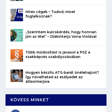
Híres cégek – Tudod, mivel
foglalkoznak?
„Szerintem kulcskérdés, hogy honnan
jön az étel” – Diákinterjú Vona Violával
Több módosítást is javasol a PSZ a
szakképzés szabályozásában
Hogyan készíts ATS-barát önéletrajzot?
Így növelheted az esélyedet az
állásinterjúra
KÖVESS MINKET