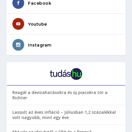
Facebook
Youtube
Instagram
Reagál a devizahatásokra és új piacokra tör a
Richter
Lassult az éves infláció – Júliusban 1,2 százalékkal
volt nagyobb, mint egy éve
Mit vár az idei évtől a CBA és a Penny?