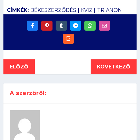
CÍMKÉK:
BÉKESZERZŐDÉS
|
KVIZ
|
TRIANON
ELŐZŐ
KÖVETKEZŐ
A szerzőről: