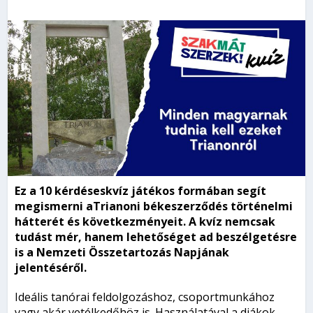
Ez a 10 kérdéseskvíz játékos formában segít
megismerni aTrianoni békeszerződés történelmi
hátterét és következményeit. A kvíz nemcsak
tudást mér, hanem lehetőséget ad beszélgetésre
is a Nemzeti Összetartozás Napjának
jelentéséről.
Ideális tanórai feldolgozáshoz, csoportmunkához
vagy akár vetélkedőhöz is. Használatával a diákok