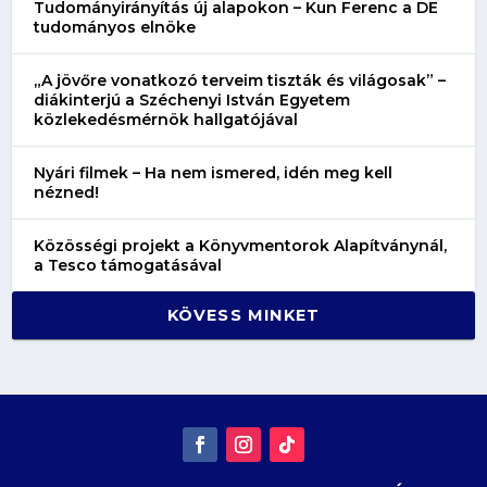
Tudományirányítás új alapokon – Kun Ferenc a DE
tudományos elnöke
„A jövőre vonatkozó terveim tiszták és világosak” –
diákinterjú a Széchenyi István Egyetem
közlekedésmérnök hallgatójával
Nyári filmek – Ha nem ismered, idén meg kell
nézned!
Közösségi projekt a Könyvmentorok Alapítványnál,
a Tesco támogatásával
KÖVESS MINKET