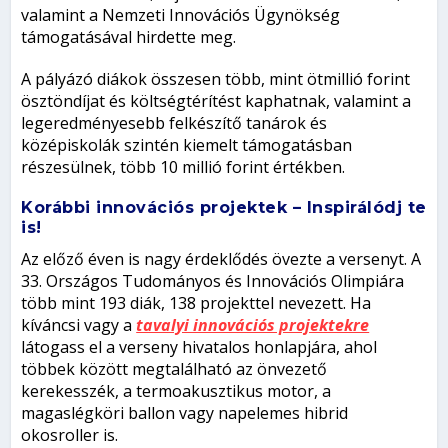
valamint a Nemzeti Innovációs Ügynökség
támogatásával hirdette meg.
A pályázó diákok összesen több, mint ötmillió forint
ösztöndíjat és költségtérítést kaphatnak, valamint a
legeredményesebb felkészítő tanárok és
középiskolák szintén kiemelt támogatásban
részesülnek, több 10 millió forint értékben.
Korábbi innovációs projektek – Inspirálódj te
is!
Az előző éven is nagy érdeklődés övezte a versenyt. A
33. Országos Tudományos és Innovációs Olimpiára
több mint 193 diák, 138 projekttel nevezett. Ha
kíváncsi vagy a
tavalyi innovációs projektekre
látogass el a verseny hivatalos honlapjára, ahol
többek között megtalálható az önvezető
kerekesszék, a termoakusztikus motor, a
magaslégköri ballon vagy napelemes hibrid
okosroller is.