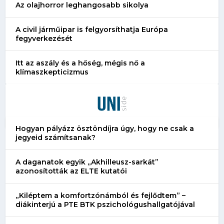
Az olajhorror leghangosabb sikolya
A civil járműipar is felgyorsíthatja Európa
fegyverkezését
Itt az aszály és a hőség, mégis nő a
klímaszkepticizmus
Hogyan pályázz ösztöndíjra úgy, hogy ne csak a
jegyeid számítsanak?
A daganatok egyik „Akhilleusz-sarkát”
azonosították az ELTE kutatói
„Kiléptem a komfortzónámból és fejlődtem” –
diákinterjú a PTE BTK pszichológushallgatójával