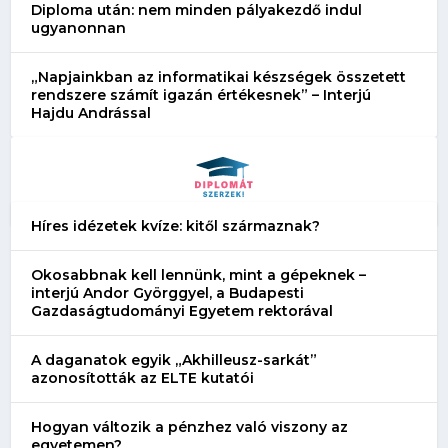
Diploma után: nem minden pályakezdő indul
ugyanonnan
„Napjainkban az informatikai készségek összetett
rendszere számít igazán értékesnek” – Interjú
Hajdu Andrással
Híres idézetek kvíze: kitől származnak?
Okosabbnak kell lennünk, mint a gépeknek –
interjú Andor Györggyel, a Budapesti
Gazdaságtudományi Egyetem rektorával
A daganatok egyik „Akhilleusz-sarkát”
azonosították az ELTE kutatói
Hogyan változik a pénzhez való viszony az
egyetemen?