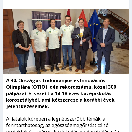
A 34. Országos Tudományos és Innovációs
Olimpiára (OTIO) idén rekordszámú, közel 300
pályázat érkezett a 14-18 éves középiskolás
korosztályból, ami kétszerese a korábbi évek
jelentkezéseinek.
A fiatalok körében a legnépszerűbb témák: a
fenntarthatóság, az egészségmegőrzést célzó
projektek és a városi közlekedés modernizálása. Az