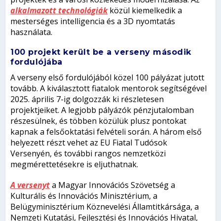
alkalmazott technológiák
közül kiemelkedik a
mesterséges intelligencia és a 3D nyomtatás
használata.
100 projekt került be a verseny második
fordulójába
A verseny első fordulójából közel 100 pályázat jutott
tovább. A kiválasztott fiatalok mentorok segítségével
2025. április 7-ig dolgozzák ki részletesen
projektjeiket. A legjobb pályázók pénzjutalomban
részesülnek, és többen közülük plusz pontokat
kapnak a felsőoktatási felvételi során. A három első
helyezett részt vehet az EU Fiatal Tudósok
Versenyén, és további rangos nemzetközi
megmérettetésekre is eljuthatnak.
A versenyt
a Magyar Innovációs Szövetség a
Kulturális és Innovációs Minisztérium, a
Belügyminisztérium Köznevelési Államtitkársága, a
Nemzeti Kutatási, Fejlesztési és Innovációs Hivatal,