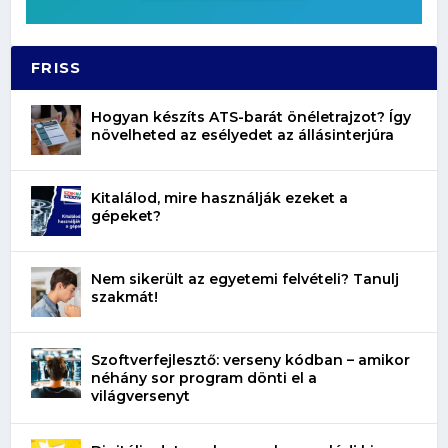
FRISS
Hogyan készíts ATS-barát önéletrajzot? Így
növelheted az esélyedet az állásinterjúra
Kitalálod, mire használják ezeket a
gépeket?
Nem sikerült az egyetemi felvételi? Tanulj
szakmát!
Szoftverfejlesztő: verseny kódban – amikor
néhány sor program dönti el a
világversenyt