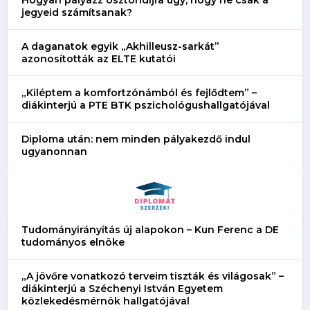
jegyeid számítsanak?
A daganatok egyik „Akhilleusz-sarkát”
azonosították az ELTE kutatói
„Kiléptem a komfortzónámból és fejlődtem” –
diákinterjú a PTE BTK pszichológushallgatójával
Diploma után: nem minden pályakezdő indul
ugyanonnan
Tudományirányítás új alapokon – Kun Ferenc a DE
tudományos elnöke
„A jövőre vonatkozó terveim tiszták és világosak” –
diákinterjú a Széchenyi István Egyetem
közlekedésmérnök hallgatójával