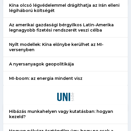
Kína olcsó légvédelemmel drágíthatja az Irán elleni
légiháború költségét
Az amerikai gazdasági bérgyilkos Latin-Amerika
legnagyobb fizetési rendszerét veszi célba
Nyílt modellek: Kína előnybe kerülhet az MI-
versenyben
A nyersanyagok geopolitikája
MI-boom: az energia mindent visz
Hibázás munkahelyen vagy kutatásban: hogyan
kezeld?
Hogyan pályázz ösztöndíjra úgy, hogy ne csak a