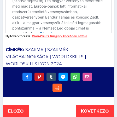
Nyitókép forrása:
WorldSkills Hungary Facebook oldala
CÍMKÉK:
SZAKMA
|
SZAKMÁK
VILÁGBAJNOKSÁGA
|
WORLDSKILLS
|
WORLDSKILLS LYON 2024
ELŐZŐ
KÖVETKEZŐ