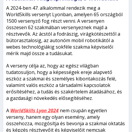
A 2024-ben 47. alkalommal rendezik meg a
WorldSkills versenyt Lyonban, amelyen 65 országból
1500 versenyző fog részt venni. A versenyen
összesen 62 szakmában versenyeznek majd a
résztvevők. Az ácstól a fodrászig, virágkötészettől a
bútorasztalosig, az autonóm mobil robotikától a
webes technológiákig sokféle szakma képviselői
mérik majd össze a tudásukat.
A verseny célja az, hogy az egész világban
tudatosuljon, hogy a képességek ereje alapvető
eszköz a szakmai és személyes kibontakozás felé,
valamint valós eszköz a társadalmi kapcsolatok
erősítéséhez, a tudás és szakértelem átadásához, és
a gazdasági növekedés elősegítéséhez.
A
WorldSkills Lyon 2024
nem csupán egyetlen
verseny, hanem egy olyan esemény, amely
összehozza, mozgósítja és bevonja a szakmai oktatás
és képzés résztvevőit és képviselőit nemcsak