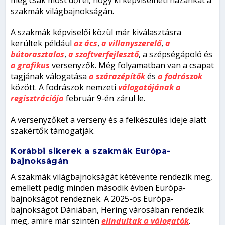
még csak most dől el, hogy ki képviselheti hazánkat a
szakmák világbajnokságán.
A szakmák képviselői közül már kiválasztásra
kerültek például
az ács
,
a villanyszerelő
,
a
bútorasztalos
,
a szoftverfejlesztő
, a szépségápoló és
a grafikus
versenyzők. Még folyamatban van a csapat
tagjának válogatása
a szárazépítők
és
a fodrászok
között. A fodrászok nemzeti
válogatójának a
regisztrációja
február 9-én zárul le.
A versenyzőket a verseny és a felkészülés ideje alatt
szakértők támogatják.
Korábbi sikerek a szakmák Európa-
bajnokságán
A szakmák világbajnokságát kétévente rendezik meg,
emellett pedig minden második évben Európa-
bajnokságot rendeznek. A 2025-ös Európa-
bajnokságot Dániában, Hering városában rendezik
meg, amire már szintén
elindultak a válogatók
.