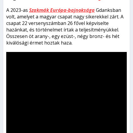
A 2023-as
Szakmák Európa-bajnoksága
Gdanksban
volt, amelyet a magyar csapat nagy sikerekkel zárt. A
csapat 22 versenyszámban 26 fővel képviselte
hazánkat, és történelmet írtak a teljesítményükkel.
Összesen öt arany-, egy ezüst-, négy bronz- és hét
kiválósági érmet hoztak haza.