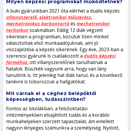
Milyen képzési programokat működtetnek?
A büki gyárunkban 2021 óta elérhet a duális képzés
villanyszerelő
,
elektronikai műszerész
,
mechatronikus karbantartó
és
mechatronikai
technikus
szakmában. Eddig 12 diák végzett
sikeresen a programban, közülük tízen minket
választottak első munkaadójuknak, ami jó
visszajelzése a képzés sikerének. Egy éve, 2023-ban a
szerencsi gyárunk is csatlakozott a
duális képzési
formához
, ott villanyszerelőnek tanulhatnak a
fiatalok. Büszkék vagyunk arra, hogy van lány
tanulónk is. Itt jelenleg hat diák tanul, és a következő
tanévre is toborozzuk a hallgatókat.
Mit várnak el a céghez belépőktől
képességben, tudásszintben?
Fontos az iskolákban, a felsőoktatási
intézményekben elsajátított tudás és a korábbi
munkahelyeken szerzett tapasztalat, ám emellett
nagyon lényeges számunkra a személyiség. Nyitott,