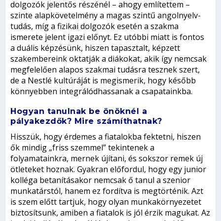
dolgozók jelentős részénél – ahogy említettem –
szinte alapkövetelmény a magas szintű angolnyelv-
tudás, míg a fizikai dolgozók esetén a szakma
ismerete jelent igazi előnyt. Ez utóbbi miatt is fontos
a duális képzésünk, hiszen tapasztalt, képzett
szakembereink oktatják a diákokat, akik így nemcsak
megfelelően alapos szakmai tudásra tesznek szert,
de a Nestlé kultúráját is megismerik, hogy később
könnyebben integrálódhassanak a csapatainkba.
Hogyan tanulnak be önöknél a
pályakezdők? Mire számíthatnak?
Hisszük, hogy érdemes a fiatalokba fektetni, hiszen
ők mindig „friss szemmel” tekintenek a
folyamatainkra, mernek újítani, és sokszor remek új
ötleteket hoznak. Gyakran előfordul, hogy egy junior
kolléga betanításakor nemcsak ő tanul a szenior
munkatárstól, hanem ez fordítva is megtörténik. Azt
is szem előtt tartjuk, hogy olyan munkakörnyezetet
biztosítsunk, amiben a fiatalok is jól érzik magukat. Az