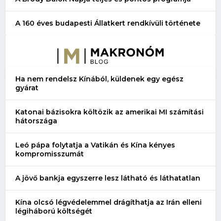
A 160 éves budapesti Állatkert rendkívüli története
Ha nem rendelsz Kínából, küldenek egy egész
gyárat
Katonai bázisokra költözik az amerikai MI számítási
hátországa
Leó pápa folytatja a Vatikán és Kína kényes
kompromisszumát
A jövő bankja egyszerre lesz látható és láthatatlan
Kína olcsó légvédelemmel drágíthatja az Irán elleni
légiháború költségét