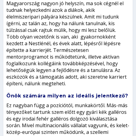
Magyarország nagyon jó helyszín, ma sok cégnél el
tudnak helyezkedni azok a diákok, akik
élelmiszeripari pályára készülnek. Amit mi tudunk
ígérni, az talán az, hogy ha nálunk tanulnak, kis
túlzással csak rajtuk múlik, hogy mi lesz belőlük.
Több olyan vezetőnk is van, aki gyakornokként
kezdett a Nestlénél, és évek alatt, lépésről lépésre
építette a karrierjét. Természetesen
mentorprogramot is működtetünk, illetve aktívan
foglalkozunk kollégáink továbbképzésével, hogy
lehetőségük legyen a fejlődésre és a tanulásra. Az
eszközök és a támogatás adott, aki szeretne karriert
építeni, nálunk megteheti.
Önök számára milyen az ideális jelentkező?
Ez nagyban függ a pozíciótól, munkakörtől. Más-más
tényezőket tartunk szem előtt egy gyári kék galléros
és egy irodai fehér galléros dolgozó kiválasztása
során. Mivel multinacionális vállalat vagyunk, és kelet-
közép-európai szinten működünk, a szellemi