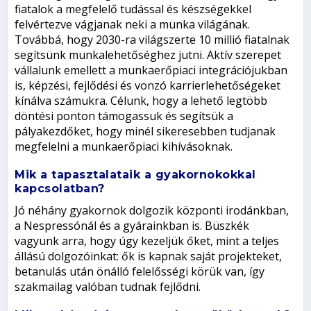
fiatalok a megfelelő tudással és készségekkel
felvértezve vágjanak neki a munka világának.
Továbbá, hogy 2030-ra világszerte 10 millió fiatalnak
segítsünk munkalehetőséghez jutni. Aktív szerepet
vállalunk emellett a munkaerőpiaci integrációjukban
is, képzési, fejlődési és vonzó karrierlehetőségeket
kínálva számukra. Célunk, hogy a lehető legtöbb
döntési ponton támogassuk és segítsük a
pályakezdőket, hogy minél sikeresebben tudjanak
megfelelni a munkaerőpiaci kihívásoknak.
Mik a tapasztalataik a gyakornokokkal
kapcsolatban?
Jó néhány gyakornok dolgozik központi irodánkban,
a Nespressónál és a gyárainkban is. Büszkék
vagyunk arra, hogy úgy kezeljük őket, mint a teljes
állású dolgozóinkat: ők is kapnak saját projekteket,
betanulás után önálló felelősségi körük van, így
szakmailag valóban tudnak fejlődni.