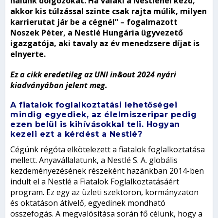
nálunk dolgozókat. Ha valaki a Nestlénél kezd,
akkor kis túlzással szinte csak rajta múlik, milyen
karrierutat jár be a cégnél” – fogalmazott
Noszek Péter, a Nestlé Hungária ügyvezető
igazgatója, aki tavaly az év menedzsere díjat is
elnyerte.
Ez a cikk eredetileg az UNI in&out 2024 nyári
kiadványában jelent meg.
A fiatalok foglalkoztatási lehetőségei
mindig egyediek, az élelmiszeripar pedig
ezen belül is kihívásokkal teli. Hogyan
kezeli ezt a kérdést a Nestlé?
Cégünk régóta elkötelezett a fiatalok foglalkoztatása
mellett. Anyavállalatunk, a Nestlé S. A. globális
kezdeményezésének részeként hazánkban 2014-ben
indult el a Nestlé a Fiatalok Foglalkoztatásáért
program. Ez egy az üzleti szektoron, kormányzaton
és oktatáson átívelő, egyedinek mondható
összefogás. A megvalósítása során fő célunk, hogy a