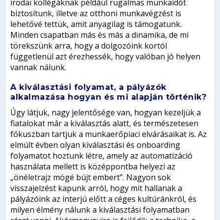
irodai kollégáknak például rugalmas munkaidőt
biztosítunk, illetve az otthoni munkavégzést is
lehetővé tettük, amit anyagilag is támogatunk.
Minden csapatban más és más a dinamika, de mi
törekszünk arra, hogy a dolgozóink kortól
függetlenül azt érezhessék, hogy valóban jó helyen
vannak nálunk.
A kiválasztási folyamat, a pályázók
alkalmazása hogyan és mi alapján történik?
Úgy látjuk, nagy jelentősége van, hogyan kezeljük a
fiatalokat már a kiválasztás alatt, és természetesen
fókuszban tartjuk a munkaerőpiaci elvárásaikat is. Az
elmúlt évben olyan kiválasztási és onboarding
folyamatot hoztunk létre, amely az automatizáció
használata mellett is középpontba helyezi az
„önéletrajz mögé bújt embert”. Nagyon sok
visszajelzést kapunk arról, hogy mit hallanak a
pályázóink az interjú előtt a céges kultúránkról, és
milyen élmény nálunk a kiválasztási folyamatban