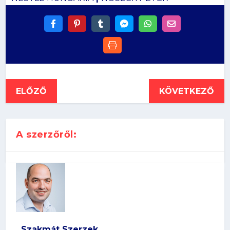
ELŐZŐ
KÖVETKEZŐ
A szerzőről:
Szakmát Szerzek