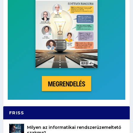
FRISS
Milyen az informatikai rendszerüzemeltető
szakma?