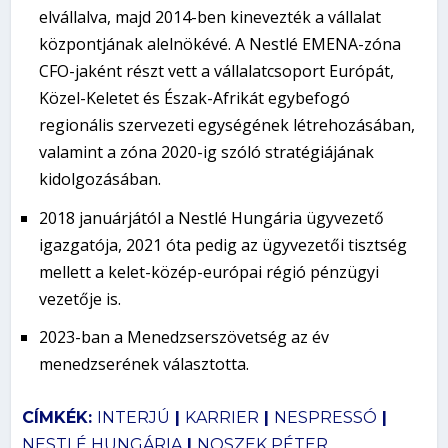
elvállalva, majd 2014-ben kinevezték a vállalat
központjának alelnökévé. A Nestlé EMENA-zóna
CFO-jaként részt vett a vállalatcsoport Európát,
Közel-Keletet és Észak-Afrikát egybefogó
regionális szervezeti egységének létrehozásában,
valamint a zóna 2020-ig szóló stratégiájának
kidolgozásában.
2018 januárjától a Nestlé Hungária ügyvezető
igazgatója, 2021 óta pedig az ügyvezetői tisztség
mellett a kelet-közép-európai régió pénzügyi
vezetője is.
2023-ban a Menedzserszövetség az év
menedzserének választotta.
CÍMKÉK:
INTERJÚ
|
KARRIER
|
NESPRESSÓ
|
NESTLÉ HUNGÁRIA
|
NOSZEK PÉTER