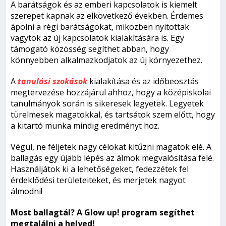
A barátságok és az emberi kapcsolatok is kiemelt
szerepet kapnak az elkövetkező években. Érdemes
ápolni a régi barátságokat, miközben nyitottak
vagytok az új kapcsolatok kialakítására is. Egy
támogató közösség segíthet abban, hogy
könnyebben alkalmazkodjatok az új környezethez.
A
tanulási szokások
kialakítása és az időbeosztás
megtervezése hozzájárul ahhoz, hogy a középiskolai
tanulmányok során is sikeresek legyetek. Legyetek
türelmesek magatokkal, és tartsátok szem előtt, hogy
a kitartó munka mindig eredményt hoz.
Végül, ne féljetek nagy célokat kitűzni magatok elé. A
ballagás egy újabb lépés az álmok megvalósítása felé.
Használjátok ki a lehetőségeket, fedezzétek fel
érdeklődési területeiteket, és merjetek nagyot
álmodni!
Most ballagtál? A Glow up! program segíthet
megtalálni a helyed!