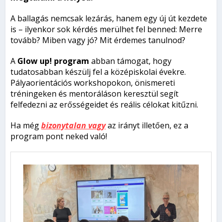
A ballagás nemcsak lezárás, hanem egy új út kezdete
is – ilyenkor sok kérdés merülhet fel benned: Merre
tovább? Miben vagy jó? Mit érdemes tanulnod?
A
Glow up! program
abban támogat, hogy
tudatosabban készülj fel a középiskolai évekre.
Pályaorientációs workshopokon, önismereti
tréningeken és mentoráláson keresztül segít
felfedezni az erősségeidet és reális célokat kitűzni.
Ha még
bizonytalan vagy
az irányt illetően, ez a
program pont neked való!