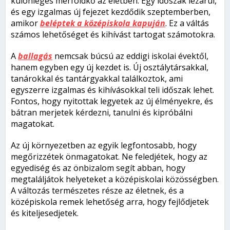
különleges mérföldkő az életben. Egy időszak lezárul,
és egy izgalmas új fejezet kezdődik szeptemberben,
amikor
beléptek a középiskola kapuján
. Ez a váltás
számos lehetőséget és kihívást tartogat számotokra.
A
ballagás
nemcsak búcsú az eddigi iskolai évektől,
hanem egyben egy új kezdet is. Új osztálytársakkal,
tanárokkal és tantárgyakkal találkoztok, ami
egyszerre izgalmas és kihívásokkal teli időszak lehet.
Fontos, hogy nyitottak legyetek az új élményekre, és
bátran merjetek kérdezni, tanulni és kipróbálni
magatokat.
Az új környezetben az egyik legfontosabb, hogy
megőrizzétek önmagatokat. Ne feledjétek, hogy az
egyediség és az önbizalom segít abban, hogy
megtaláljátok helyeteket a középiskolai közösségben.
A változás természetes része az életnek, és a
középiskola remek lehetőség arra, hogy fejlődjetek
és kiteljesedjetek.