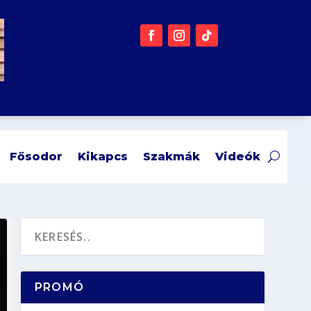
Fősodor
Kikapcs
Szakmák
Videók
PROMÓ