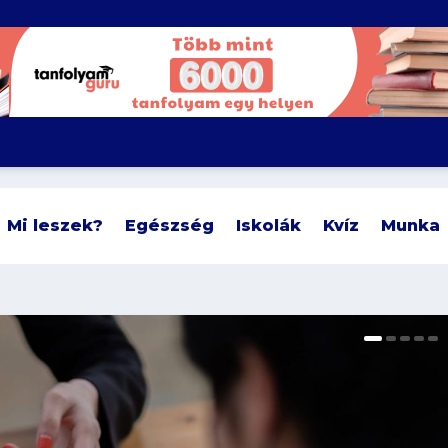
Mi leszek?
Egészség
Iskolák
Kvíz
Munka