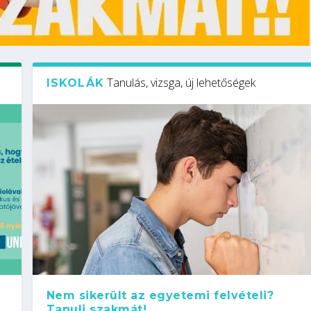
Tanulás, vizsga, új lehetőségek
ISKOLÁK
Nem sikerült az egyetemi felvételi?
Tanulj szakmát!