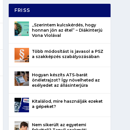
FRISS
„Szerintem kulcskérdés, hogy
honnan jön az étel” – Diákinterjú
Vona Violával
Több módosítást is javasol a PSZ
a szakképzés szabályozásában
Hogyan készíts ATS-barát
önéletrajzot? Így növelheted az
esélyedet az állásinterjúra
Kitalálod, mire használják ezeket
a gépeket?
Nem sikerült az egyetemi
felvételi? Tanulj szakmát!