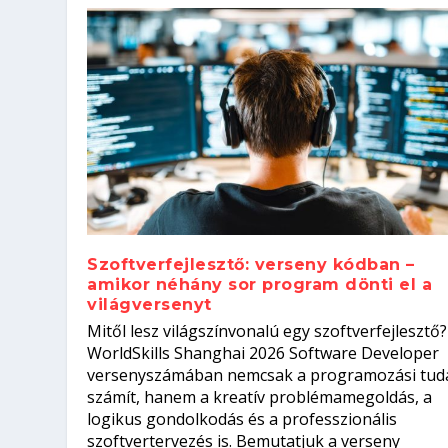
Szoftverfejlesztő: verseny kódban –
amikor néhány sor program dönti el a
világversenyt
Szoftverfejlesztő: verseny kódb
Mitől lesz világszínvonalú egy szoftverfejlesztő?
Kitalálod, mire használják ezek
Nem sikerült az egyetemi felvét
el a világversenyt...
Digitális detox – hogyan kapcsol
WorldSkills Shanghai 2026 Software Developer
Írta:
Írta:
Írta:
Írta:
Tóth Mónika
Oláh Erika
Szakmát Szerzek
Oláh Erika
|
|
|
2026. augusztus. 4.
2026. augusztus. 3.
2026. augusztus. 4.
|
2026. augusztus. 3.
|
|
|
Iskolák
Egészség
Kvíz
|
Mi leszek?
versenyszámában nemcsak a programozási tud
számít, hanem a kreatív problémamegoldás, a
logikus gondolkodás és a professzionális
szoftvertervezés is. Bemutatjuk a verseny