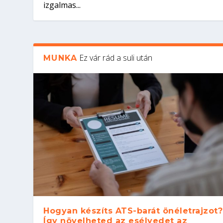
izgalmas...
Ez vár rád a suli után
MUNKA
Hogyan készíts ATS-barát önéletrajzot?
Így növelheted az esélyedet az