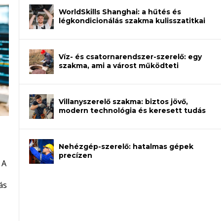
WorldSkills Shanghai: a hűtés és
légkondicionálás szakma kulisszatitkai
Víz- és csatornarendszer-szerelő: egy
szakma, ami a várost működteti
Villanyszerelő szakma: biztos jövő,
modern technológia és keresett tudás
Nehézgép-szerelő: hatalmas gépek
an – amikor néhány sor program dönti
precízen
 A
et a gépeket?
eli? Tanulj szakmát!
ódj ki telefon nélkül?
ás