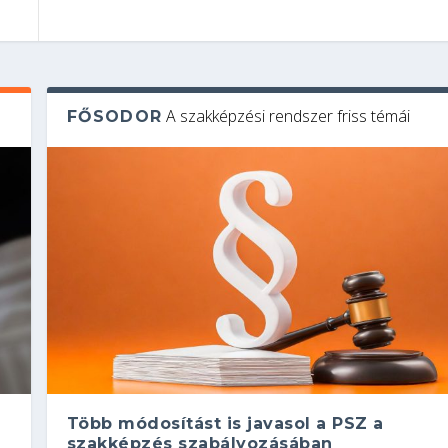
A szakképzési rendszer friss témái
FŐSODOR
Több módosítást is javasol a PSZ a
szakképzés szabályozásában