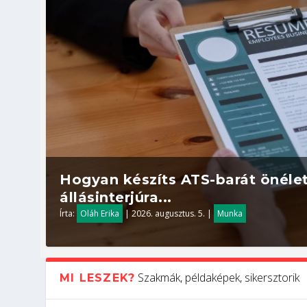
Hogyan készíts ATS-barát önélet
állásinterjúra...
Írta:
Oláh Erika
|
2026. augusztus. 5.
|
Munka
Szakmák, példaképek, sikersztorik
MI LESZEK?