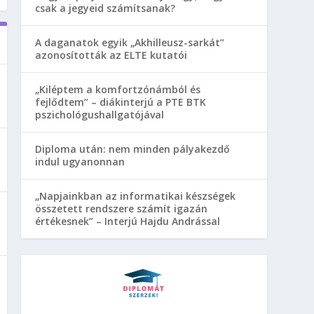
csak a jegyeid számítsanak?
A daganatok egyik „Akhilleusz-sarkát”
azonosították az ELTE kutatói
„Kiléptem a komfortzónámból és
fejlődtem” – diákinterjú a PTE BTK
pszichológushallgatójával
Diploma után: nem minden pályakezdő
indul ugyanonnan
„Napjainkban az informatikai készségek
összetett rendszere számít igazán
értékesnek” – Interjú Hajdu Andrással