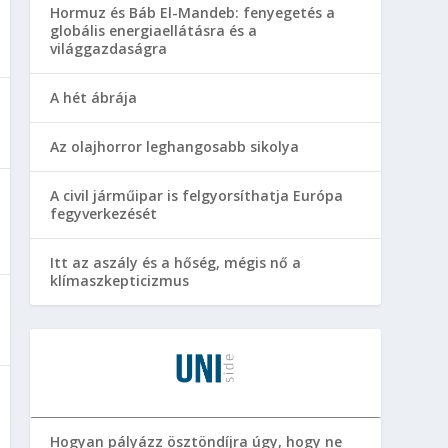
Hormuz és Báb El-Mandeb: fenyegetés a
globális energiaellátásra és a
világgazdaságra
A hét ábrája
Az olajhorror leghangosabb sikolya
A civil járműipar is felgyorsíthatja Európa
fegyverkezését
Itt az aszály és a hőség, mégis nő a
klímaszkepticizmus
Hogyan pályázz ösztöndíjra úgy, hogy ne