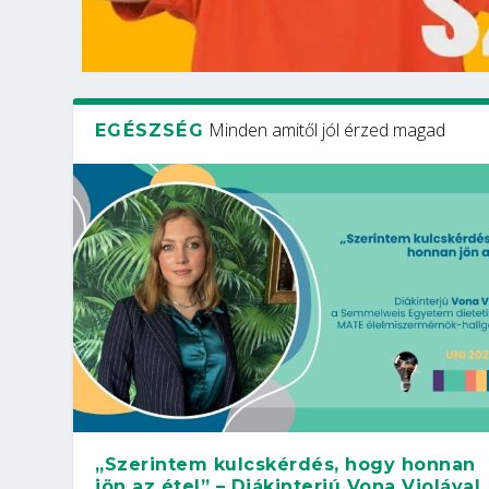
Minden amitől jól érzed magad
EGÉSZSÉG
„Szerintem kulcskérdés, hogy honnan
jön az étel” – Diákinterjú Vona Violával