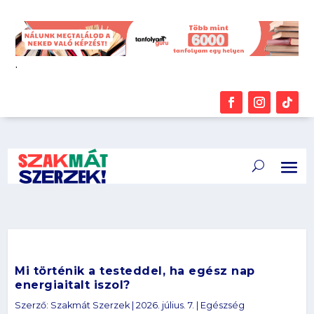
.
Mi történik a testeddel, ha egész nap
energiaitalt iszol?
Szerző:
Szakmát Szerzek
|
2026. július. 7.
|
Egészség