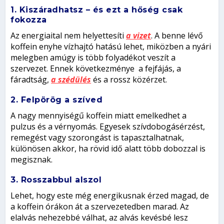
1. Kiszáradhatsz – és ezt a hőség csak
fokozza
Az energiaital nem helyettesíti
a vizet
. A benne lévő
koffein enyhe vízhajtó hatású lehet, miközben a nyári
melegben amúgy is több folyadékot veszít a
szervezet. Ennek következménye a fejfájás, a
fáradtság,
a szédülés
és a rossz közérzet.
2. Felpörög a szíved
A nagy mennyiségű koffein miatt emelkedhet a
pulzus és a vérnyomás. Egyesek szívdobogásérzést,
remegést vagy szorongást is tapasztalhatnak,
különösen akkor, ha rövid idő alatt több dobozzal is
megisznak.
3. Rosszabbul alszol
Lehet, hogy este még energikusnak érzed magad, de
a koffein órákon át a szervezetedben marad. Az
elalvás nehezebbé válhat, az alvás kevésbé lesz