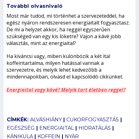
További olvasnivaló
Most már tudod, mi történhet a szervezeteddel, ha
egész nyáron rendszeresen energiaitalt fogyasztasz.
De mi a helyzet akkor, ha reggel egyszerűen
szükséged van egy kis löketre? Vajon a kávé jobb
választás, mint az energiaital?
Ha kíváncsi vagy, miben különbözik a két ital
koffeintartalma, milyen hatással vannak a
szervezetre, és melyik lehet kedvezőbb a
mindennapokban, olvasd el kapcsolódó cikkünket.
Energiaital vagy kávé? Melyik tart életben reggel?
CÍMKÉK:
ALVÁSHIÁNY
|
CUKORFOGYASZTÁS
|
EGÉSZSÉG
|
ENERGIAITAL
|
HIDRATÁLÁS
|
KÁNIKULA
|
KOFFEIN
|
NYÁR