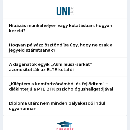
Hibázás munkahelyen vagy kutatásban: hogyan
kezeld?
Hogyan pályázz ösztöndíjra úgy, hogy ne csak a
jegyeid számítsanak?
A daganatok egyik „Akhilleusz-sarkát”
azonosították az ELTE kutatói
„Kiléptem a komfortzónámból és fejlődtem” –
diákinterjú a PTE BTK pszichológushallgatójával
Diploma után: nem minden pályakezdő indul
ugyanonnan