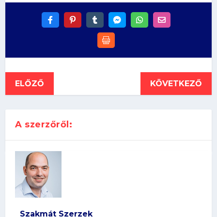
ELŐZŐ
KÖVETKEZŐ
A szerzőről:
Szakmát Szerzek