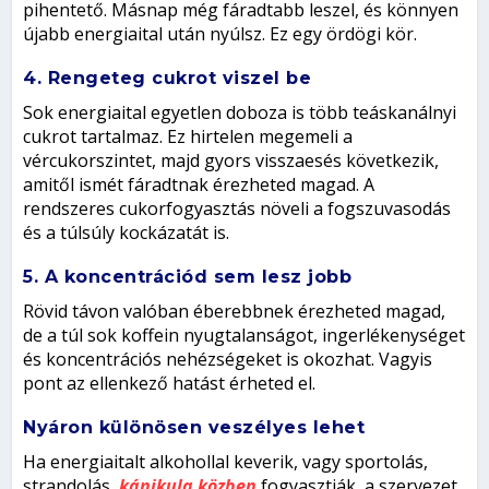
pihentető. Másnap még fáradtabb leszel, és könnyen
újabb energiaital után nyúlsz. Ez egy ördögi kör.
4. Rengeteg cukrot viszel be
Sok energiaital egyetlen doboza is több teáskanálnyi
cukrot tartalmaz. Ez hirtelen megemeli a
vércukorszintet, majd gyors visszaesés következik,
amitől ismét fáradtnak érezheted magad. A
rendszeres cukorfogyasztás növeli a fogszuvasodás
és a túlsúly kockázatát is.
5. A koncentrációd sem lesz jobb
Rövid távon valóban éberebbnek érezheted magad,
de a túl sok koffein nyugtalanságot, ingerlékenységet
és koncentrációs nehézségeket is okozhat. Vagyis
pont az ellenkező hatást érheted el.
Nyáron különösen veszélyes lehet
Ha energiaitalt alkohollal keverik, vagy sportolás,
strandolás,
kánikula közben
fogyasztják, a szervezet