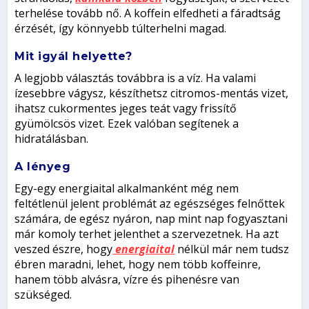
terhelése tovább nő. A koffein elfedheti a fáradtság
érzését, így könnyebb túlterhelni magad.
Mit igyál helyette?
A legjobb választás továbbra is a víz. Ha valami
ízesebbre vágysz, készíthetsz citromos-mentás vizet,
ihatsz cukormentes jeges teát vagy frissítő
gyümölcsös vizet. Ezek valóban segítenek a
hidratálásban.
A lényeg
Egy-egy energiaital alkalmanként még nem
feltétlenül jelent problémát az egészséges felnőttek
számára, de egész nyáron, nap mint nap fogyasztani
már komoly terhet jelenthet a szervezetnek. Ha azt
veszed észre, hogy
energiaital
nélkül már nem tudsz
ébren maradni, lehet, hogy nem több koffeinre,
hanem több alvásra, vízre és pihenésre van
szükséged.