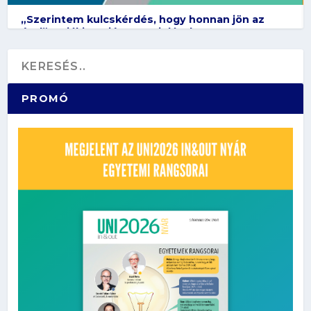
„Szerintem kulcskérdés, hogy honnan jön az
étel” – Diákinterjú Vona Violával
PROMÓ