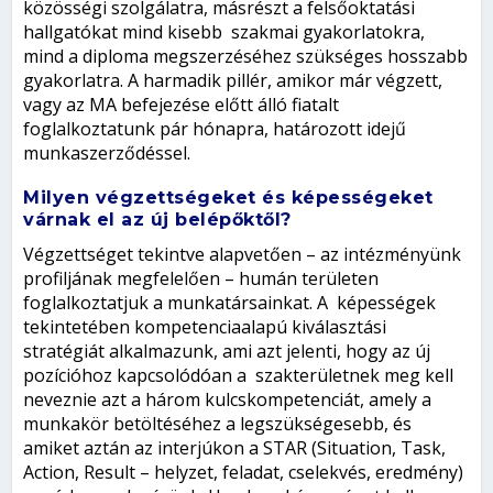
közösségi szolgálatra, másrészt a felsőoktatási
hallgatókat mind kisebb szakmai gyakorlatokra,
mind a diploma megszerzéséhez szükséges hosszabb
gyakorlatra. A harmadik pillér, amikor már végzett,
vagy az MA befejezése előtt álló fiatalt
foglalkoztatunk pár hónapra, határozott idejű
munkaszerződéssel.
Milyen végzettségeket és képességeket
várnak el az új belépőktől?
Végzettséget tekintve alapvetően – az intézményünk
profiljának megfelelően – humán területen
foglalkoztatjuk a munkatársainkat. A képességek
tekintetében kompetenciaalapú kiválasztási
stratégiát alkalmazunk, ami azt jelenti, hogy az új
pozícióhoz kapcsolódóan a szakterületnek meg kell
neveznie azt a három kulcskompetenciát, amely a
munkakör betöltéséhez a legszükségesebb, és
amiket aztán az interjúkon a STAR (Situation, Task,
Action, Result – helyzet, feladat, cselekvés, eredmény)