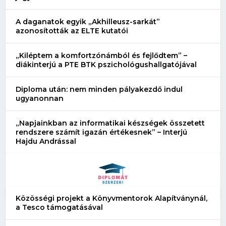
A daganatok egyik „Akhilleusz-sarkát”
azonosították az ELTE kutatói
„Kiléptem a komfortzónámból és fejlődtem” –
diákinterjú a PTE BTK pszichológushallgatójával
Diploma után: nem minden pályakezdő indul
ugyanonnan
„Napjainkban az informatikai készségek összetett
rendszere számít igazán értékesnek” – Interjú
Hajdu Andrással
Közösségi projekt a Könyvmentorok Alapítványnál,
a Tesco támogatásával