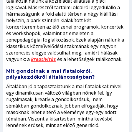
találkozik nálunk a közfeladat ellátása a piaci
logikával. Másrészről tartalmi oldalról egyedülálló a
hármasságunk: a föld alatti térben a négy kiállítási
helyszín, a park szintjén kialakított két
koncertteremben az élő zenei programok, koncertek
és workshopok, valamint az emeleten a
zenepedagógiai foglalkozások. Ezek alapján nálunk a
klasszikus közművelődési szakmának egy nagyon
szerencsés elegye valósulhat meg, amiért hálásak
vagyunk: a
kreativitás
és a lehetőségek találkoznak.
Mit gondolnak a mai fiatalokról,
pályakezdőkről általánosságban?
Általában jó a tapasztalatunk a mai fiatalokkal: mivel
egy dinamikusan változó világban nőnek fel, így
rugalmasak, kreatív a gondolkozásuk, nem
sémákban gondolkoznak, jobban elfogadják, hogy
másoknak lehet eltérő a véleménye egy-egy adott
témában. Viszont a kitartásban mintha kevésbé
lennének erősek, mint az előző generáció.