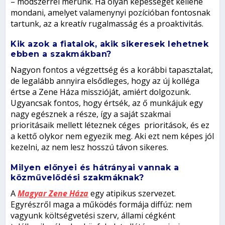
– módszerrel mérünk. Ha olyan képességet kellene
mondani, amelyet valamenynyi pozícióban fontosnak
tartunk, az a kreatív rugalmasság és a proaktivitás.
Kik azok a fiatalok, akik sikeresek lehetnek
ebben a szakmákban?
Nagyon fontos a végzettség és a korábbi tapasztalat,
de legalább annyira elsődleges, hogy az új kolléga
értse a Zene Háza misszióját, amiért dolgozunk.
Ugyancsak fontos, hogy értsék, az ő munkájuk egy
nagy egésznek a része, így a saját szakmai
prioritásaik mellett léteznek céges prioritások, és ez
a kettő olykor nem egyezik meg. Aki ezt nem képes jól
kezelni, az nem lesz hosszú távon sikeres.
Milyen előnyei és hátrányai vannak a
közművelődési szakmáknak?
A
Magyar Zene Háza
egy atipikus szervezet.
Egyrészről maga a működés formája diffúz: nem
vagyunk költségvetési szerv, állami cégként