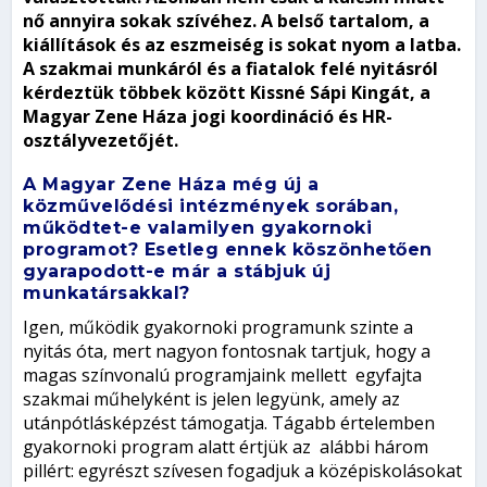
nő annyira sokak szívéhez. A belső tartalom, a
kiállítások és az eszmeiség is sokat nyom a latba.
A szakmai munkáról és a fiatalok felé nyitásról
kérdeztük többek között Kissné Sápi Kingát, a
Magyar Zene Háza jogi koordináció és HR-
osztályvezetőjét.
A Magyar Zene Háza még új a
közművelődési intézmények sorában,
működtet-e valamilyen gyakornoki
programot? Esetleg ennek köszönhetően
gyarapodott-e már a stábjuk új
munkatársakkal?
Igen, működik gyakornoki programunk szinte a
nyitás óta, mert nagyon fontosnak tartjuk, hogy a
magas színvonalú programjaink mellett egyfajta
szakmai műhelyként is jelen legyünk, amely az
utánpótlásképzést támogatja. Tágabb értelemben
gyakornoki program alatt értjük az alábbi három
pillért: egyrészt szívesen fogadjuk a középiskolásokat