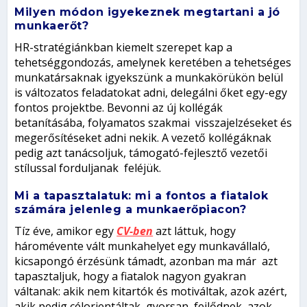
Milyen módon igyekeznek megtartani a jó
munkaerőt?
HR-stratégiánkban kiemelt szerepet kap a
tehetséggondozás, amelynek keretében a tehetséges
munkatársaknak igyekszünk a munkakörükön belül
is változatos feladatokat adni, delegálni őket egy-egy
fontos projektbe. Bevonni az új kollégák
betanításába, folyamatos szakmai visszajelzéseket és
megerősítéseket adni nekik. A vezető kollégáknak
pedig azt tanácsoljuk, támogató-fejlesztő vezetői
stílussal forduljanak feléjük.
Mi a tapasztalatuk: mi a fontos a fiatalok
számára jelenleg a munkaerőpiacon?
Tíz éve, amikor egy
CV-ben
azt láttuk, hogy
háromévente vált munkahelyet egy munkavállaló,
kicsapongó érzésünk támadt, azonban ma már azt
tapasztaljuk, hogy a fiatalok nagyon gyakran
váltanak: akik nem kitartók és motiváltak, azok azért,
akik pedig célorientáltak, gyorsan fejlődnek, azok