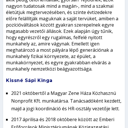
nagyon tudatosak mind a magán-, mind a szakmai
életútjuk megtervezésében, és szinte évtizedekre
előre felállítják maguknak a saját tervüket, amiben a
pozícióváltások között gyakran szerepelnek egyre
magasabb vezetői állások. Ezek alapján úgy tűnik,
hogy egyrészről egy rugalmas, felfelé nyitott
munkahely az, amire vágynak. Emellett igen
meghatározó a most pályára lépő generációnak a
munkahely fizikai környezete, az épület, a
munkakörnyezet, és egyre gyakrabban elvárás a
munkahely nemzetközi beágyazottsága.
Kissné Sápi Kinga
2021 októbertől a Magyar Zene Háza Közhasznú
Nonprofit Kft. munkatársa. Tanácsadóként kezdett,
majd a jogi koordináció és HR-osztály vezetője lett.
2017 áprilisa és 2018 októbere között az Emberi
Erőforrások Minisztériumának Közigazgatási