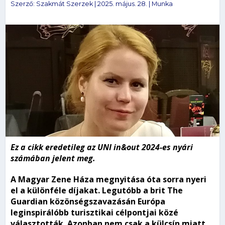
Szerző:
Szakmát Szerzek
|
2025. május. 28.
|
Munka
Ez a cikk eredetileg az UNI in&out 2024-es nyári
számában jelent meg.
A Magyar Zene Háza megnyitása óta sorra nyeri
el a különféle díjakat. Legutóbb a brit The
Guardian közönségszavazásán Európa
leginspirálóbb turisztikai célpontjai közé
választották. Azonban nem csak a külcsín miatt