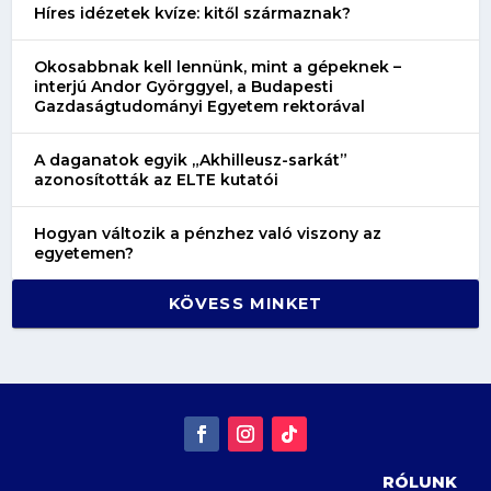
Híres idézetek kvíze: kitől származnak?
Okosabbnak kell lennünk, mint a gépeknek –
interjú Andor Györggyel, a Budapesti
Gazdaságtudományi Egyetem rektorával
A daganatok egyik „Akhilleusz-sarkát”
azonosították az ELTE kutatói
Hogyan változik a pénzhez való viszony az
egyetemen?
KÖVESS MINKET
RÓLUNK