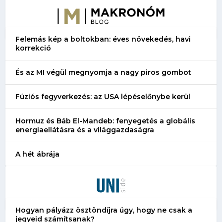
Felemás kép a boltokban: éves növekedés, havi
korrekció
És az MI végül megnyomja a nagy piros gombot
Fúziós fegyverkezés: az USA lépéselőnybe kerül
Hormuz és Báb El-Mandeb: fenyegetés a globális
energiaellátásra és a világgazdaságra
A hét ábrája
Hogyan pályázz ösztöndíjra úgy, hogy ne csak a
jegyeid számítsanak?