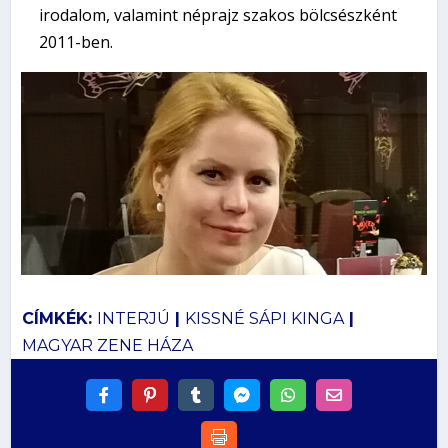
irodalom, valamint néprajz szakos bölcsészként
2011-ben.
CÍMKÉK:
INTERJÚ
|
KISSNÉ SÁPI KINGA
|
MAGYAR ZENE HÁZA