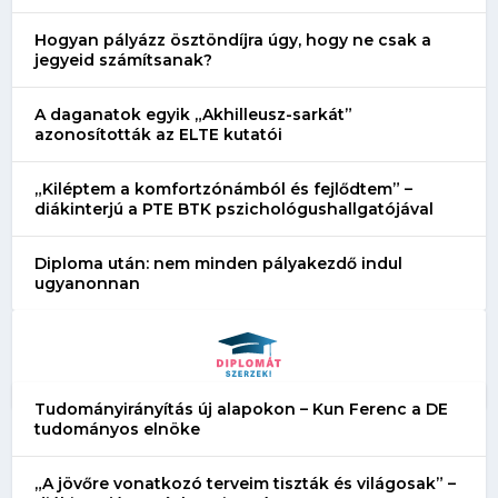
Hogyan pályázz ösztöndíjra úgy, hogy ne csak a
jegyeid számítsanak?
A daganatok egyik „Akhilleusz-sarkát”
azonosították az ELTE kutatói
„Kiléptem a komfortzónámból és fejlődtem” –
diákinterjú a PTE BTK pszichológushallgatójával
Diploma után: nem minden pályakezdő indul
ugyanonnan
Tudományirányítás új alapokon – Kun Ferenc a DE
tudományos elnöke
„A jövőre vonatkozó terveim tiszták és világosak” –