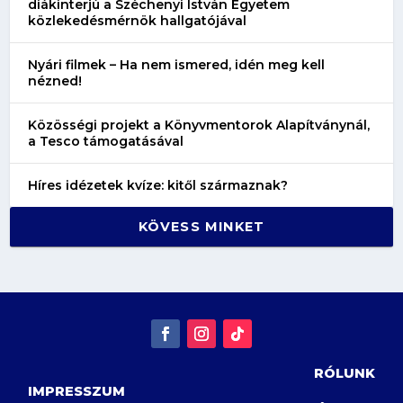
diákinterjú a Széchenyi István Egyetem
közlekedésmérnök hallgatójával
Nyári filmek – Ha nem ismered, idén meg kell
nézned!
Közösségi projekt a Könyvmentorok Alapítványnál,
a Tesco támogatásával
Híres idézetek kvíze: kitől származnak?
KÖVESS MINKET
RÓLUNK
IMPRESSZUM