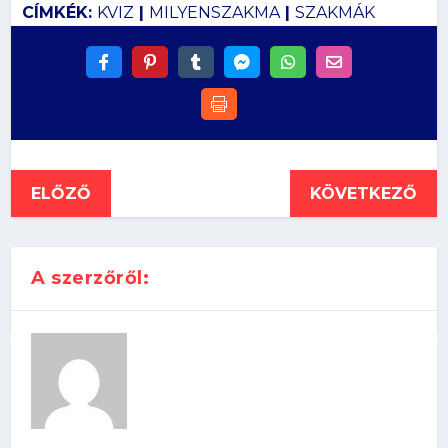
CÍMKÉK:
KVIZ
|
MILYENSZAKMA
|
SZAKMÁK
ELŐZŐ
KÖVETKEZŐ
A szerzőről: