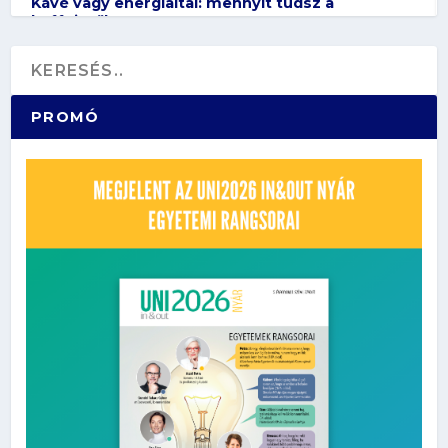
udsz a
Webfejlesztő: kreativitás az online 
PROMÓ