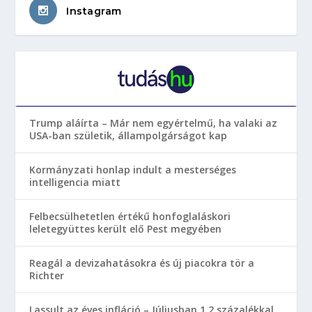
Instagram
Trump aláírta – Már nem egyértelmű, ha valaki az
USA-ban születik, állampolgárságot kap
Kormányzati honlap indult a mesterséges
intelligencia miatt
Felbecsülhetetlen értékű honfoglaláskori
leletegyüttes került elő Pest megyében
Reagál a devizahatásokra és új piacokra tör a
Richter
Lassult az éves infláció – Júliusban 1,2 százalékkal