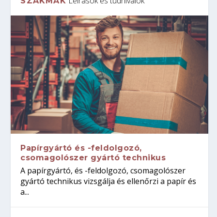
Leírások és tudnivalók
SZAKMÁK
Papírgyártó és -feldolgozó,
csomagolószer gyártó technikus
A papírgyártó, és -feldolgozó, csomagolószer
gyártó technikus vizsgálja és ellenőrzi a papír és
a...