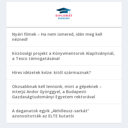
Nyári filmek – Ha nem ismered, idén meg kell
nézned!
Közösségi projekt a Könyvmentorok Alapítványnál,
a Tesco támogatásával
Híres idézetek kvíze: kitől származnak?
Okosabbnak kell lennünk, mint a gépeknek –
interjú Andor Györggyel, a Budapesti
Gazdaságtudományi Egyetem rektorával
A daganatok egyik „Akhilleusz-sarkát”
azonosították az ELTE kutatói