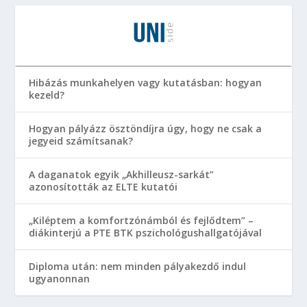
Hibázás munkahelyen vagy kutatásban: hogyan
kezeld?
Hogyan pályázz ösztöndíjra úgy, hogy ne csak a
jegyeid számítsanak?
A daganatok egyik „Akhilleusz-sarkát”
azonosították az ELTE kutatói
„Kiléptem a komfortzónámból és fejlődtem” –
diákinterjú a PTE BTK pszichológushallgatójával
Diploma után: nem minden pályakezdő indul
ugyanonnan