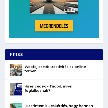
FRISS
Webfejlesztő: kreativitás az online
térben
Híres cégek – Tudod, mivel
foglalkoznak?
„Szerintem kulcskérdés, hogy honnan