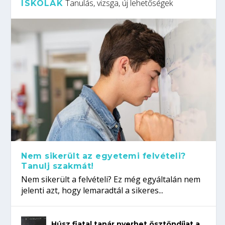
Tanulás, vizsga, új lehetőségek
ISKOLÁK
Nem sikerült az egyetemi felvételi?
Tanulj szakmát!
Nem sikerült a felvételi? Ez még egyáltalán nem
jelenti azt, hogy lemaradtál a sikeres...
Húsz fiatal tanár nyerhet ösztöndíjat a