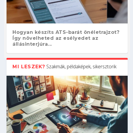
Hogyan készíts ATS-barát önéletrajzot?
Így növelheted az esélyedet az
állásinterjúra...
Szakmák, példaképek, sikersztorik
MI LESZEK?
Kitalálod, mire használják ezeket a
Nem sikerült az egyetemi felvételi?
Szoftverfejlesztő: verseny kódban –
Digitális detox – hogyan kapcsolódj ki