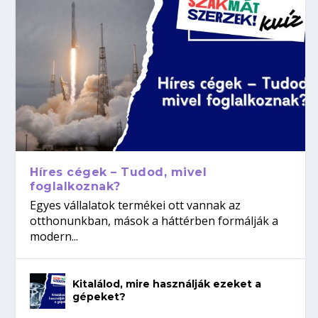
Híres cégek – Tudod, mivel
foglalkoznak?
Egyes vállalatok termékei ott vannak az
otthonunkban, mások a háttérben formálják a
modern...
Kitalálod, mire használják ezeket a
gépeket?