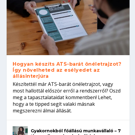
Hogyan készíts ATS-barát önéletrajzot?
Így növelheted az esélyedet az
állásinterjúra
Készítettél már ATS-barát önéletrajzot, vagy
most hallottál először erről a rendszerről? Oszd
meg a tapasztalataidat kommentben! Lehet,
hogy a te tipped segít valaki másnak
megszerezni álmai állását.
Gyakornokból főállású munkavállaló – 7