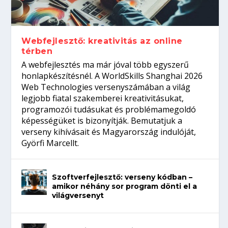
gépeket?
Tanulj szakmát!
amikor néhány sor program dönti el a
telefon nélkül?
világversenyt...
Webfejlesztő: kreativitás az online
térben
A webfejlesztés ma már jóval több egyszerű
honlapkészítésnél. A WorldSkills Shanghai 2026
Web Technologies versenyszámában a világ
legjobb fiatal szakemberei kreativitásukat,
programozói tudásukat és problémamegoldó
képességüket is bizonyítják. Bemutatjuk a
verseny kihívásait és Magyarország indulóját,
Györfi Marcellt.
Szoftverfejlesztő: verseny kódban –
amikor néhány sor program dönti el a
világversenyt