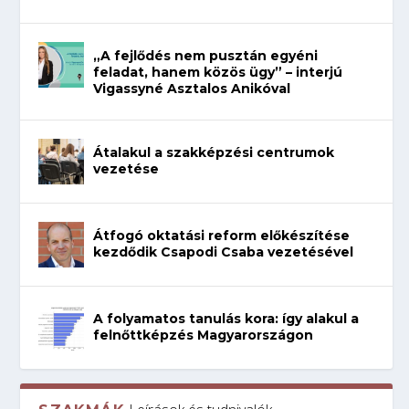
„A fejlődés nem pusztán egyéni
feladat, hanem közös ügy” – interjú
Vigassyné Asztalos Anikóval
Átalakul a szakképzési centrumok
vezetése
Átfogó oktatási reform előkészítése
kezdődik Csapodi Csaba vezetésével
A folyamatos tanulás kora: így alakul a
felnőttképzés Magyarországon