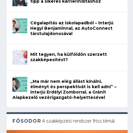
tipp a sikeres karrierindításhoz
Cégalapítás az iskolapadból – interjú
Hegyi Benjaminnal, az AutoConnect
társtulajdonosával
Mit tegyen, ha külföldön szerzett
szakképesítést?
„Ma már nem elég állást kínálni,
élményt és perspektívát is kell adni” –
interjú Erdélyi Zomborral, a Gránit
Alapkezelő vezérigazgató-helyettesével
A szakképzési rendszer friss témái
FŐSODOR