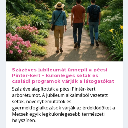
Százéves jubileumát ünnepli a pécsi
Pintér-kert – különleges séták és
családi programok várják a látogatókat
Száz éve alapították a pécsi Pintér-kert
arborétumot. A jubileum alkalmából vezetett
séták, növénybemutatók és
gyermekfoglalkozások várják az érdeklődőket a
Mecsek egyik legkülönlegesebb természeti
helyszínén.