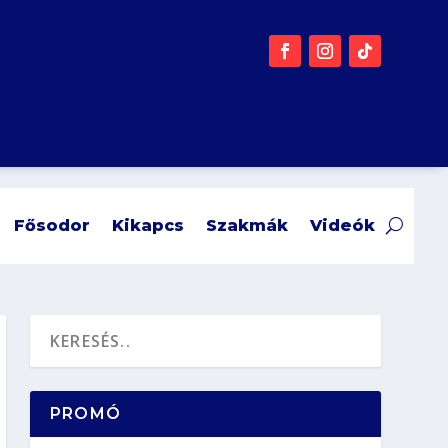
Fősodor
Kikapcs
Szakmák
Videók
PROMÓ