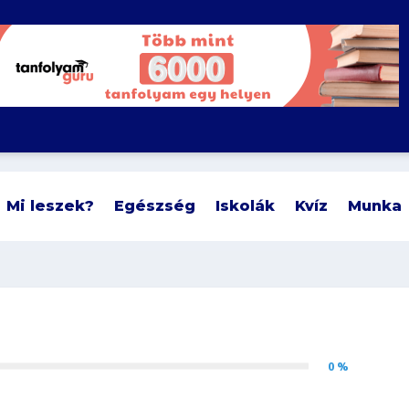
Mi leszek?
Egészség
Iskolák
Kvíz
Munka
0 %