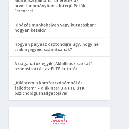
Multidiszciplináris ismeretek az
orvostudományban – Interjú Peták
Ferenccel
Hibázás munkahelyen vagy kutatásban:
hogyan kezeld?
Hogyan pályázz ösztöndíjra úgy, hogy ne
csak a jegyeid számítsanak?
A daganatok egyik „Akhilleusz-sarkát”
azonosították az ELTE kutatói
„Kiléptem a komfortzónámból és
fejlődtem” – diákinterjú a PTE BTK
pszichológushallgatójával