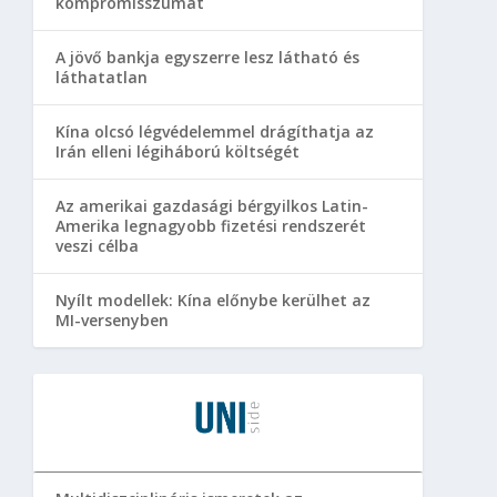
kompromisszumát
A jövő bankja egyszerre lesz látható és
láthatatlan
Kína olcsó légvédelemmel drágíthatja az
Irán elleni légiháború költségét
Az amerikai gazdasági bérgyilkos Latin-
Amerika legnagyobb fizetési rendszerét
veszi célba
Nyílt modellek: Kína előnybe kerülhet az
MI-versenyben