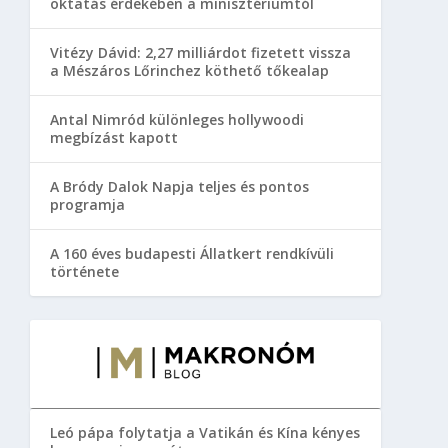
oktatás érdekében a minisztériumtól
Vitézy Dávid: 2,27 milliárdot fizetett vissza
a Mészáros Lőrinchez köthető tőkealap
Antal Nimród különleges hollywoodi
megbízást kapott
A Bródy Dalok Napja teljes és pontos
programja
A 160 éves budapesti Állatkert rendkívüli
története
Leó pápa folytatja a Vatikán és Kína kényes