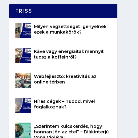
FRISS
Milyen végzettséget igényelnek
ezek a munkakörök?
Kávé vagy energiaital: mennyit
tudsz a koffeinről?
Webfejlesztő: kreativitás az
online térben
Híres cégek – Tudod, mivel
foglalkoznak?
„Szerintem kulcskérdés, hogy
honnan jön az étel” – Diákinterjú
Vona Violával